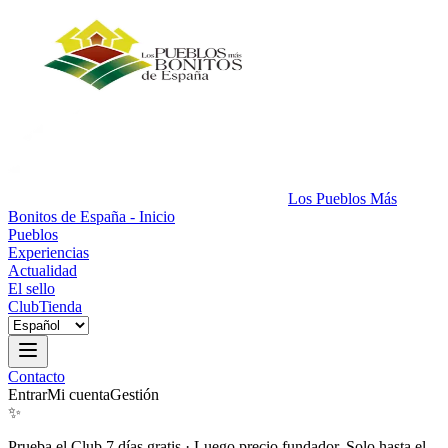
Los Pueblos Más
Bonitos de España - Inicio
Pueblos
Experiencias
Actualidad
El sello
Club
Tienda
Contacto
Entrar
Mi cuenta
Gestión
✨
Prueba el Club 7 días gratis
·
Luego precio fundador. Solo hasta el