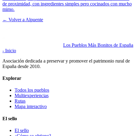
de proximidad, con ingredientes simples pero cocinados con mucho
mimo.
← Volver a
Alpuente
Los Pueblos Más Bonitos de España
- Inicio
Asociación dedicada a preservar y promover el patrimonio rural de
España desde 2010.
Explorar
Todos los pueblos
Multiexperiencias
Rutas
Mapa interactivo
El sello
El sello
¿Cómo se obtiene?