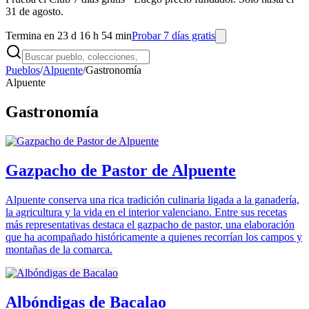
31 de agosto.
Termina en 23 d 16 h 54 min
Probar 7 días gratis
Pueblos
/
Alpuente
/
Gastronomía
Alpuente
Gastronomía
Gazpacho de Pastor de Alpuente
Alpuente conserva una rica tradición culinaria ligada a la ganadería,
la agricultura y la vida en el interior valenciano. Entre sus recetas
más representativas destaca el gazpacho de pastor, una elaboración
que ha acompañado históricamente a quienes recorrían los campos y
montañas de la comarca.
Albóndigas de Bacalao