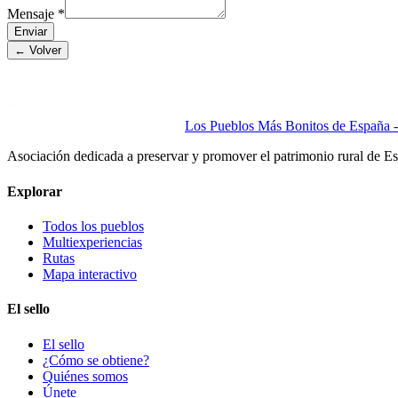
Mensaje
*
Enviar
← Volver
Los Pueblos Más Bonitos de España - 
Asociación dedicada a preservar y promover el patrimonio rural de E
Explorar
Todos los pueblos
Multiexperiencias
Rutas
Mapa interactivo
El sello
El sello
¿Cómo se obtiene?
Quiénes somos
Únete