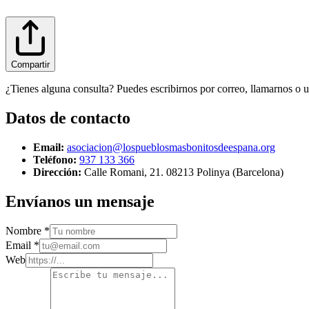
Compartir
¿Tienes alguna consulta? Puedes escribirnos por correo, llamarnos o u
Datos de contacto
Email
:
asociacion@lospueblosmasbonitosdeespana.org
Teléfono
:
937 133 366
Dirección
:
Calle Romani, 21. 08213 Polinya (Barcelona)
Envíanos un mensaje
Nombre
*
Email
*
Web