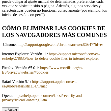
puede obligar al ajuste manual de determinadas preferencias cada
vez que se visite un sitio o página. Además, algunos servicios y
características pueden no funcionar correctamente (por ejemplo, los
inicios de sesión con perfil).
CÓMO ELIMINAR LAS COOKIES DE
LOS NAVEGADORES MÁS COMUNES
Chrome:
http://support.google.com/chrome/answer/95647?hl=es
Internet Explorer. Versión 11:
https://support.microsoft.com/es-
es/help/278835/how-to-delete-cookie-files-in-internet-explorer
Firefox. Versión 65.0.1:
https://www.mozilla.org/es-
ES/privacy/websites/#cookies
Safari Versión 5.1:
https://support.apple.com/es-
es/guide/safari/sfri11471/mac
Opera:
https://help.opera.com/en/latest/security-and-
privacy/#clearBrowsingData
← Volver