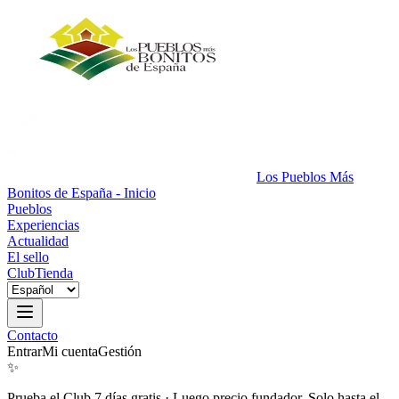
Los Pueblos Más
Bonitos de España - Inicio
Pueblos
Experiencias
Actualidad
El sello
Club
Tienda
Contacto
Entrar
Mi cuenta
Gestión
✨
Prueba el Club 7 días gratis
·
Luego precio fundador. Solo hasta el