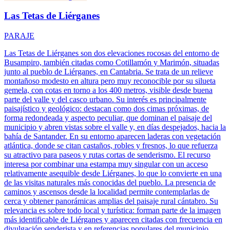
Las Tetas de Liérganes
PARAJE
Las Tetas de Liérganes son dos elevaciones rocosas del entorno de
Busampiro, también citadas como Cotillamón y Marimón, situadas
junto al pueblo de Liérganes, en Cantabria. Se trata de un relieve
montañoso modesto en altura pero muy reconocible por su silueta
gemela, con cotas en torno a los 400 metros, visible desde buena
parte del valle y del casco urbano. Su interés es principalmente
paisajístico y geológico: destacan como dos cimas próximas, de
forma redondeada y aspecto peculiar, que dominan el paisaje del
municipio y abren vistas sobre el valle y, en días despejados, hacia la
bahía de Santander. En su entorno aparecen laderas con vegetación
atlántica, donde se citan castaños, robles y fresnos, lo que refuerza
su atractivo para paseos y rutas cortas de senderismo. El recurso
interesa por combinar una estampa muy singular con un acceso
relativamente asequible desde Liérganes, lo que lo convierte en una
de las visitas naturales más conocidas del pueblo. La presencia de
caminos y ascensos desde la localidad permite contemplarlas de
cerca y obtener panorámicas amplias del paisaje rural cántabro. Su
relevancia es sobre todo local y turística: forman parte de la imagen
más identificable de Liérganes y aparecen citadas con frecuencia en
divulgación senderista y en referencias populares del municipio.