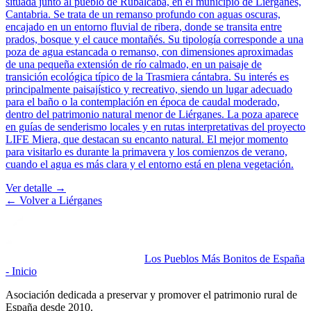
situada junto al pueblo de Rubalcaba, en el municipio de Liérganes,
Cantabria. Se trata de un remanso profundo con aguas oscuras,
encajado en un entorno fluvial de ribera, donde se transita entre
prados, bosque y el cauce montañés. Su tipología corresponde a una
poza de agua estancada o remanso, con dimensiones aproximadas
de una pequeña extensión de río calmado, en un paisaje de
transición ecológica típico de la Trasmiera cántabra. Su interés es
principalmente paisajístico y recreativo, siendo un lugar adecuado
para el baño o la contemplación en época de caudal moderado,
dentro del patrimonio natural menor de Liérganes. La poza aparece
en guías de senderismo locales y en rutas interpretativas del proyecto
LIFE Miera, que destacan su encanto natural. El mejor momento
para visitarlo es durante la primavera y los comienzos de verano,
cuando el agua es más clara y el entorno está en plena vegetación.
Ver detalle →
← Volver a
Liérganes
Los Pueblos Más Bonitos de España
- Inicio
Asociación dedicada a preservar y promover el patrimonio rural de
España desde 2010.