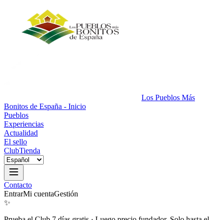
Los Pueblos Más
Bonitos de España - Inicio
Pueblos
Experiencias
Actualidad
El sello
Club
Tienda
Contacto
Entrar
Mi cuenta
Gestión
✨
Prueba el Club 7 días gratis
·
Luego precio fundador. Solo hasta el