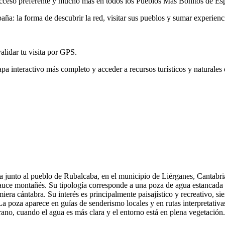
, acceso preferente y mucho más en todos los Pueblos Más Bonitos de Es
ña: la forma de descubrir la red, visitar sus pueblos y sumar experienc
validar tu visita por GPS.
pa interactivo más completo y acceder a recursos turísticos y naturales
a junto al pueblo de Rubalcaba, en el municipio de Liérganes, Cantabr
el cauce montañés. Su tipología corresponde a una poza de agua estanc
smiera cántabra. Su interés es principalmente paisajístico y recreativo,
a poza aparece en guías de senderismo locales y en rutas interpretativa
ano, cuando el agua es más clara y el entorno está en plena vegetación.