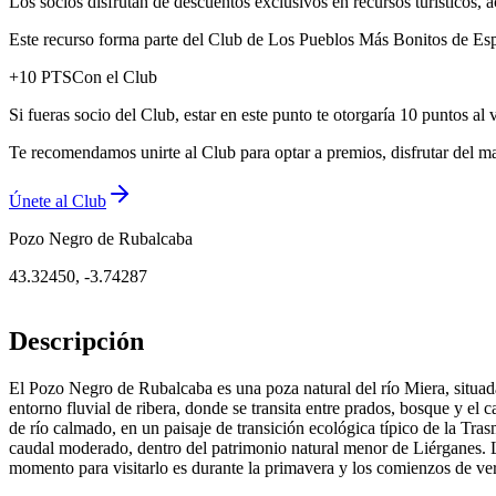
Los socios disfrutan de descuentos exclusivos en recursos turísticos
Este recurso forma parte del Club de Los Pueblos Más Bonitos de Espa
+
10
PTS
Con el Club
Si fueras socio del Club, estar en este punto te otorgaría 10 puntos al 
Te recomendamos unirte al Club para optar a premios, disfrutar del ma
Únete al Club
Pozo Negro de Rubalcaba
43.32450
,
-3.74287
Descripción
El Pozo Negro de Rubalcaba es una poza natural del río Miera, situad
entorno fluvial de ribera, donde se transita entre prados, bosque y 
de río calmado, en un paisaje de transición ecológica típico de la Tra
caudal moderado, dentro del patrimonio natural menor de Liérganes. L
momento para visitarlo es durante la primavera y los comienzos de ver