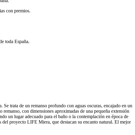
paña.
ias con premios.
 de toda España.
ia. Se trata de un remanso profundo con aguas oscuras, encajado en un
ada o remanso, con dimensiones aproximadas de una pequeña extensión
 siendo un lugar adecuado para el baño o la contemplación en época de
s del proyecto LIFE Miera, que destacan su encanto natural. El mejor