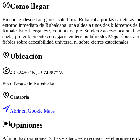
Cómo llegar
En coche: desde Liérganes, salir hacia Rubalcaba por las carreteras loc
entorno inmediato de Rubalcaba, una aldea a unos dos kilómetros de la
Rubalcaba o Liérganes y continuar a pie. Sendero: acceso peatonal po
suela, preferiblemente con agarre en terreno húmedo. Mejor época: pri
fiables sobre accesibilidad universal ni sobre cierres estacionales.
Ubicación
43.32450
° N,
-3.74287
° W
Pozo Negro de Rubalcaba
Cantabria
Abrir en Google Maps
Opiniones
Aún no hay opiniones. Si has visitado este recurso, ¡sé el primero en v