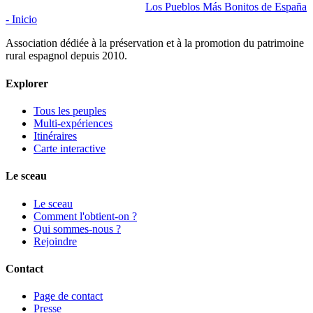
Los Pueblos Más Bonitos de España
- Inicio
Association dédiée à la préservation et à la promotion du patrimoine
rural espagnol depuis 2010.
Explorer
Tous les peuples
Multi-expériences
Itinéraires
Carte interactive
Le sceau
Le sceau
Comment l'obtient-on ?
Qui sommes-nous ?
Rejoindre
Contact
Page de contact
Presse