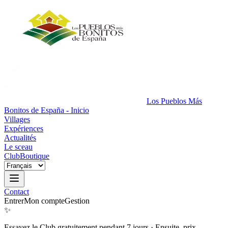
Los Pueblos Más
Bonitos de España - Inicio
Villages
Expériences
Actualités
Le sceau
Club
Boutique
Contact
Entrer
Mon compte
Gestion
✨
Essayez le Club gratuitement pendant 7 jours
·
Ensuite, prix