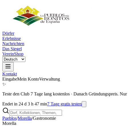
Dörfer
Erlebnisse
Nachrichten
Das Siegel
Verein
Shop
Kontakt
Eingabe
Mein Konto
Verwaltung
✨
Teste den Club 7 Tage lang kostenlos
·
Danach Gründungspreis. Nur 
Endet in 24 d 3 h 47 min
7 Tage gratis testen
Pueblos
/
Morella
/
Gastronomie
Morella