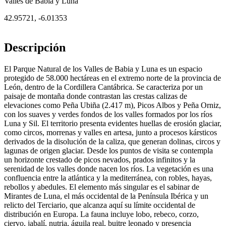
Valles de Babia y Luna
42.95721
,
-6.01353
Descripción
El Parque Natural de los Valles de Babia y Luna es un espacio
protegido de 58.000 hectáreas en el extremo norte de la provincia de
León, dentro de la Cordillera Cantábrica. Se caracteriza por un
paisaje de montaña donde contrastan las crestas calizas de
elevaciones como Peña Ubiña (2.417 m), Picos Albos y Peña Orniz,
con los suaves y verdes fondos de los valles formados por los ríos
Luna y Sil. El territorio presenta evidentes huellas de erosión glaciar,
como circos, morrenas y valles en artesa, junto a procesos kársticos
derivados de la disolución de la caliza, que generan dolinas, circos y
lagunas de origen glaciar. Desde los puntos de visita se contempla
un horizonte crestado de picos nevados, prados infinitos y la
serenidad de los valles donde nacen los ríos. La vegetación es una
confluencia entre la atlántica y la mediterránea, con robles, hayas,
rebollos y abedules. El elemento más singular es el sabinar de
Mirantes de Luna, el más occidental de la Península Ibérica y un
relicto del Terciario, que alcanza aquí su límite occidental de
distribución en Europa. La fauna incluye lobo, rebeco, corzo,
ciervo, jabalí, nutria, águila real, buitre leonado y presencia