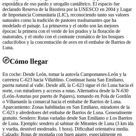
esporádica de oso pardo y urogallo cantábrico. El espacio fue
declarado Reserva de la Biosfera por la UNESCO en 2004 y Lugar
de Importancia Comunitaria (LIC), reconociendo tanto sus valores
naturales como la tradición de pastores trashumantes que ha
modelado el paisaje. La primavera y el otoño son las mejores
épocas: la primera con el verde de los prados y la floración de
matorrales, y el otoño con el contraste cromático de los bosques
caducifolios y la concentración de aves en el embalse de Barrios de
Luna.
Cómo llegar
En coche: Desde León, tomar la autovía Campomanes-León y la
carretera C-623 hacia Villablino. Continuar hasta San Emiliano,
puerta natural al valle. Desde allí, la C-623 sigue el río Luna hacia el
norte, con miradores y accesos a rutas. Alternativa desde la N-630
(León-Asturias por puerto de Pajares), tomando en Pola de Gordón
o Villamanín la comarcal hacia el embalse de Barrios de Luna.
Aparcamiento: Zonas habilitadas en San Emiliano, miradores de la
C-623 y alrededores del embalse de Barrios de Luna. Generalmente
gratuito. Sendero: Rutas variadas desde San Emiliano o Los Barrios
de Luna. Ejemplo: sendero al sabinar de Mirantes de Luna (3 km ida
y vuelta, desnivel moderado, 1 hora). Dificultad orientativa media.
Calzado: Botas de montaña con buen agarre, especialmente en