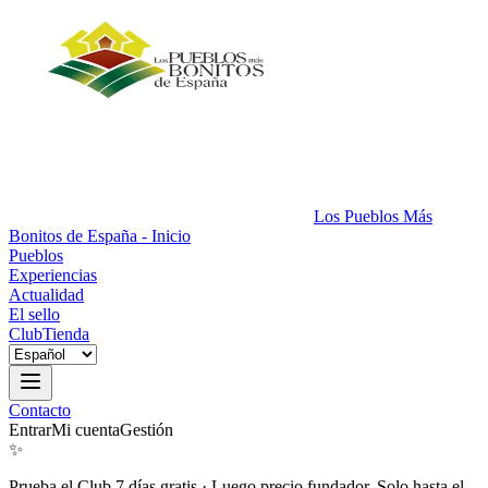
Los Pueblos Más
Bonitos de España - Inicio
Pueblos
Experiencias
Actualidad
El sello
Club
Tienda
Contacto
Entrar
Mi cuenta
Gestión
✨
Prueba el Club 7 días gratis
·
Luego precio fundador. Solo hasta el