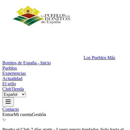
Los Pueblos Más
Bonitos de España - Inicio
Pueblos
Experiencias
Actualidad
El sello
Club
Tienda
Contacto
Entrar
Mi cuenta
Gestión
✨
Prueba el Club 7 días gratis
·
Luego precio fundador. Solo hasta el