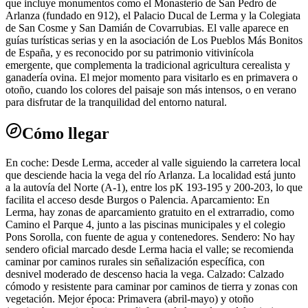
que incluye monumentos como el Monasterio de San Pedro de
Arlanza (fundado en 912), el Palacio Ducal de Lerma y la Colegiata
de San Cosme y San Damián de Covarrubias. El valle aparece en
guías turísticas serias y en la asociación de Los Pueblos Más Bonitos
de España, y es reconocido por su patrimonio vitivinícola
emergente, que complementa la tradicional agricultura cerealista y
ganadería ovina. El mejor momento para visitarlo es en primavera o
otoño, cuando los colores del paisaje son más intensos, o en verano
para disfrutar de la tranquilidad del entorno natural.
Cómo llegar
En coche: Desde Lerma, acceder al valle siguiendo la carretera local
que desciende hacia la vega del río Arlanza. La localidad está junto
a la autovía del Norte (A-1), entre los pK 193-195 y 200-203, lo que
facilita el acceso desde Burgos o Palencia. Aparcamiento: En
Lerma, hay zonas de aparcamiento gratuito en el extrarradio, como
Camino el Parque 4, junto a las piscinas municipales y el colegio
Pons Sorolla, con fuente de agua y contenedores. Sendero: No hay
sendero oficial marcado desde Lerma hacia el valle; se recomienda
caminar por caminos rurales sin señalización específica, con
desnivel moderado de descenso hacia la vega. Calzado: Calzado
cómodo y resistente para caminar por caminos de tierra y zonas con
vegetación. Mejor época: Primavera (abril-mayo) y otoño