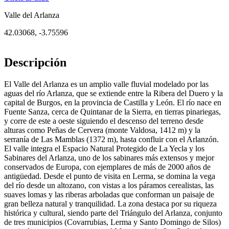
Valle del Arlanza
42.03068
,
-3.75596
Descripción
El Valle del Arlanza es un amplio valle fluvial modelado por las
aguas del río Arlanza, que se extiende entre la Ribera del Duero y la
capital de Burgos, en la provincia de Castilla y León. El río nace en
Fuente Sanza, cerca de Quintanar de la Sierra, en tierras pinariegas,
y corre de este a oeste siguiendo el descenso del terreno desde
alturas como Peñas de Cervera (monte Valdosa, 1412 m) y la
serranía de Las Mamblas (1372 m), hasta confluir con el Arlanzón.
El valle integra el Espacio Natural Protegido de La Yecla y los
Sabinares del Arlanza, uno de los sabinares más extensos y mejor
conservados de Europa, con ejemplares de más de 2000 años de
antigüedad. Desde el punto de visita en Lerma, se domina la vega
del río desde un altozano, con vistas a los páramos cerealistas, las
suaves lomas y las riberas arboladas que conforman un paisaje de
gran belleza natural y tranquilidad. La zona destaca por su riqueza
histórica y cultural, siendo parte del Triángulo del Arlanza, conjunto
de tres municipios (Covarrubias, Lerma y Santo Domingo de Silos)