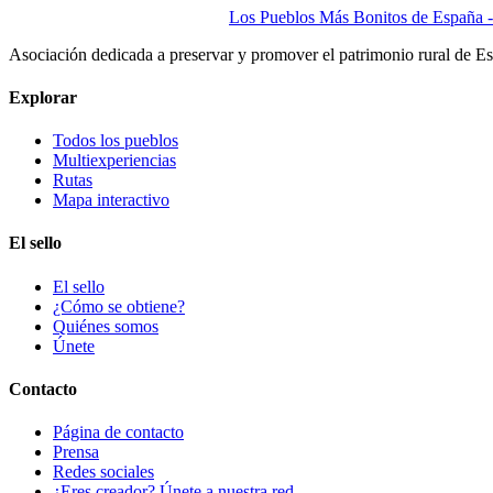
Los Pueblos Más Bonitos de España - 
Asociación dedicada a preservar y promover el patrimonio rural de E
Explorar
Todos los pueblos
Multiexperiencias
Rutas
Mapa interactivo
El sello
El sello
¿Cómo se obtiene?
Quiénes somos
Únete
Contacto
Página de contacto
Prensa
Redes sociales
¿Eres creador? Únete a nuestra red