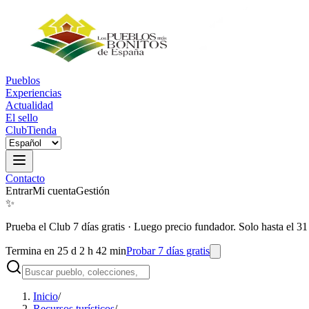
Pueblos
Experiencias
Actualidad
El sello
Club
Tienda
Contacto
Entrar
Mi cuenta
Gestión
✨
Prueba el Club 7 días gratis
·
Luego precio fundador. Solo hasta el 31
Termina en 25 d 2 h 42 min
Probar 7 días gratis
Inicio
/
Recursos turísticos
/