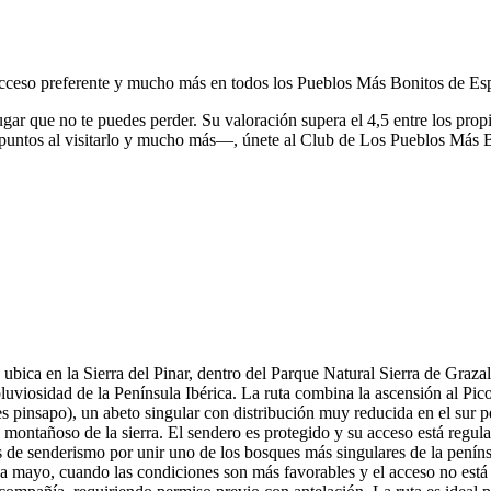
, acceso preferente y mucho más en todos los Pueblos Más Bonitos de Es
ugar que no te puedes perder.
Su valoración supera el 4,5 entre los prop
puntos al visitarlo y mucho más—, únete al Club de Los Pueblos Más 
ubica en la Sierra del Pinar, dentro del Parque Natural Sierra de Graza
viosidad de la Península Ibérica. La ruta combina la ascensión al Pico
ies pinsapo), un abeto singular con distribución muy reducida en el sur 
montañoso de la sierra. El sendero es protegido y su acceso está regulad
e senderismo por unir uno de los bosques más singulares de la penínsu
a mayo, cuando las condiciones son más favorables y el acceso no está r