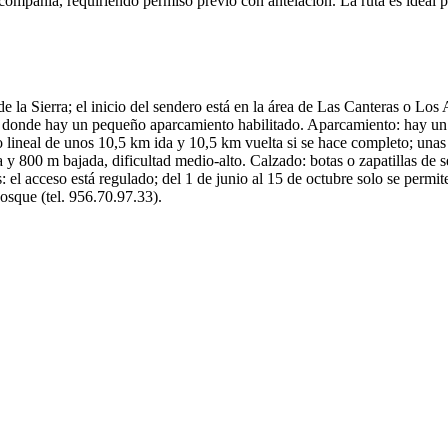
compañía, requiriendo permiso previo con antelación. La ruta es ideal 
la Sierra; el inicio del sendero está en la área de Las Canteras o Los
donde hay un pequeño aparcamiento habilitado. Aparcamiento: hay un ár
rio lineal de unos 10,5 km ida y 10,5 km vuelta si se hace completo; una
 y 800 m bajada, dificultad medio-alto. Calzado: botas o zapatillas de
: el acceso está regulado; del 1 de junio al 15 de octubre solo se perm
osque (tel. 956.70.97.33).