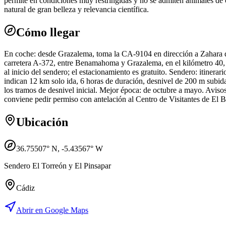
permite en condiciones muy restringidas y no se admiten animales de 
natural de gran belleza y relevancia científica.
Cómo llegar
En coche: desde Grazalema, toma la CA-9104 en dirección a Zahara de 
carretera A-372, entre Benamahoma y Grazalema, en el kilómetro 40, 
al inicio del sendero; el estacionamiento es gratuito. Sendero: itinera
indican 12 km solo ida, 6 horas de duración, desnivel de 200 m subida
los tramos de desnivel inicial. Mejor época: de octubre a mayo. Avisos
conviene pedir permiso con antelación al Centro de Visitantes de El B
Ubicación
36.75507
° N,
-5.43567
° W
Sendero El Torreón y El Pinsapar
Cádiz
Abrir en Google Maps