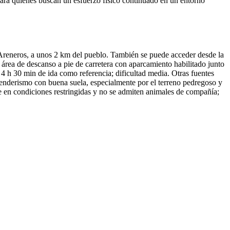
para quienes buscan un esfuerzo físico continuado en un entorno
 Areneros, a unos 2 km del pueblo. También se puede acceder desde la
ea de descanso a pie de carretera con aparcamiento habilitado junto
s 4 h 30 min de ida como referencia; dificultad media. Otras fuentes
 senderismo con buena suela, especialmente por el terreno pedregoso y
ite en condiciones restringidas y no se admiten animales de compañía;