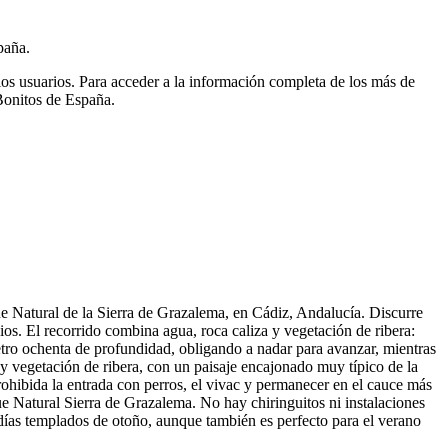
paña.
ios usuarios.
Para acceder a la información completa de los más de
Bonitos de España.
que Natural de la Sierra de Grazalema, en Cádiz, Andalucía. Discurre
ios. El recorrido combina agua, roca caliza y vegetación de ribera:
etro ochenta de profundidad, obligando a nadar para avanzar, mientras
a y vegetación de ribera, con un paisaje encajonado muy típico de la
rohibida la entrada con perros, el vivac y permanecer en el cauce más
rque Natural Sierra de Grazalema. No hay chiringuitos ni instalaciones
y días templados de otoño, aunque también es perfecto para el verano