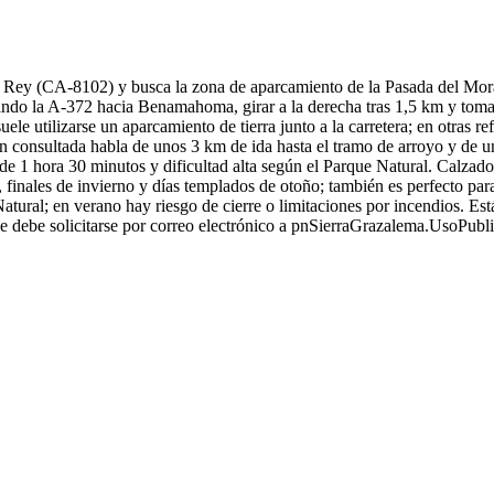
l Rey (CA-8102) y busca la zona de aparcamiento de la Pasada del Moral 
do la A-372 hacia Benamahoma, girar a la derecha tras 1,5 km y toma
 suele utilizarse un aparcamiento de tierra junto a la carretera; en otra
ción consultada habla de unos 3 km de ida hasta el tramo de arroyo y de 
 de 1 hora 30 minutos y dificultad alta según el Parque Natural. Calzado:
finales de invierno y días templados de otoño; también es perfecto par
atural; en verano hay riesgo de cierre o limitaciones por incendios. Est
 que debe solicitarse por correo electrónico a pnSierraGrazalema.UsoPu