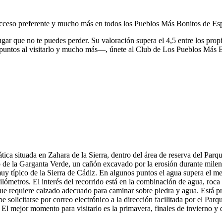
, acceso preferente y mucho más en todos los Pueblos Más Bonitos de Es
ugar que no te puedes perder.
Su valoración supera el 4,5 entre los prop
puntos al visitarlo y mucho más—, únete al Club de Los Pueblos Más 
tica situada en Zahara de la Sierra, dentro del área de reserva del Par
ajo de la Garganta Verde, un cañón excavado por la erosión durante milen
muy típico de la Sierra de Cádiz. En algunos puntos el agua supera el m
kilómetros. El interés del recorrido está en la combinación de agua, roc
que requiere calzado adecuado para caminar sobre piedra y agua. Está p
be solicitarse por correo electrónico a la dirección facilitada por el Pa
al. El mejor momento para visitarlo es la primavera, finales de invierno 