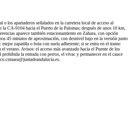
o los apartaderos señalados en la carretera local de acceso al
r la CA-9104 hacia el Puerto de la Palomas; después de unos 10 km,
s referencias aparece también estacionamiento en Zahara, con opción
unos 45 minutos de aproximación, con desnivel bajo en la versión junto
 mejor zapatilla o bota con suela adherente; si se entra en el tramo
a el verano. Avisos: el acceso más avanzado hacia el Puente de los
á prohibida la entrada con perros, el vivac y permanecer en el cauce
blico.csmaea@juntadeandalucia.es.