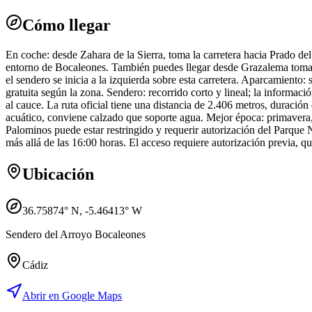
Cómo llegar
En coche: desde Zahara de la Sierra, toma la carretera hacia Prado de
entorno de Bocaleones. También puedes llegar desde Grazalema toman
el sendero se inicia a la izquierda sobre esta carretera. Aparcamiento:
gratuita según la zona. Sendero: recorrido corto y lineal; la informa
al cauce. La ruta oficial tiene una distancia de 2.406 metros, duración
acuático, conviene calzado que soporte agua. Mejor época: primavera, 
Palominos puede estar restringido y requerir autorización del Parque N
más allá de las 16:00 horas. El acceso requiere autorización previa,
Ubicación
36.75874
° N,
-5.46413
° W
Sendero del Arroyo Bocaleones
Cádiz
Abrir en Google Maps