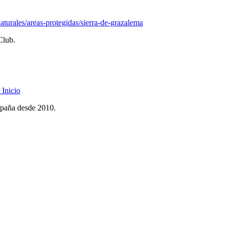
turales/areas-protegidas/sierra-de-grazalema
Club.
Inicio
spaña desde 2010.