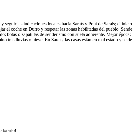
t y seguir las indicaciones locales hacia Saraís y Pont de Saraís; el ini
dejar el coche en Durro y respetar las zonas habilitadas del pueblo. Send
o: botas o zapatillas de senderismo con suela adherente. Mejor época: 
no tras lluvias o nieve. En Saraís, las casas están en mal estado y se d
alorarlo!