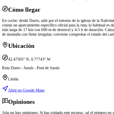
Cómo llegar
En coche: desde Durro, salir por el entorno de la iglesia de la Nativita
consta un aparcamiento específico oficial para la ruta; lo habitual es 
más larga de 17 km con 690 m de desnivel y 4-5 h de duración. Calzad
de montaña con firme irregular; conviene comprobar el estado del cami
Ubicación
42.47505
° N,
0.77743
° W
Ruta Durro - Saraís - Pont de Saraís
Lleida
Abrir en Google Maps
Opiniones
Aún no hay opiniones. Si has visitado este recurso, ¡sé el primero en v