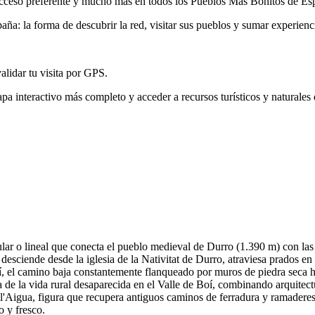
, acceso preferente y mucho más en todos los Pueblos Más Bonitos de Es
ña: la forma de descubrir la red, visitar sus pueblos y sumar experienc
validar tu visita por GPS.
pa interactivo más completo y acceder a recursos turísticos y naturales
lar o lineal que conecta el pueblo medieval de Durro (1.390 m) con las
esciende desde la iglesia de la Nativitat de Durro, atraviesa prados en 
lí, el camino baja constantemente flanqueado por muros de piedra seca ha
 de la vida rural desaparecida en el Valle de Boí, combinando arquitect
l'Aigua, figura que recupera antiguos caminos de ferradura y ramaderes
o y fresco.