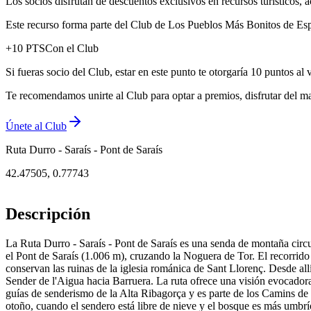
Los socios disfrutan de descuentos exclusivos en recursos turísticos
Este recurso forma parte del Club de Los Pueblos Más Bonitos de Espa
+
10
PTS
Con el Club
Si fueras socio del Club, estar en este punto te otorgaría 10 puntos al 
Te recomendamos unirte al Club para optar a premios, disfrutar del ma
Únete al Club
Ruta Durro - Saraís - Pont de Saraís
42.47505
,
0.77743
Descripción
La Ruta Durro - Saraís - Pont de Saraís es una senda de montaña circu
el Pont de Saraís (1.006 m), cruzando la Noguera de Tor. El recorrido d
conservan las ruinas de la iglesia románica de Sant Llorenç. Desde al
Sender de l'Aigua hacia Barruera. La ruta ofrece una visión evocadora
guías de senderismo de la Alta Ribagorça y es parte de los Camins de 
otoño, cuando el sendero está libre de nieve y el bosque es más umbrí