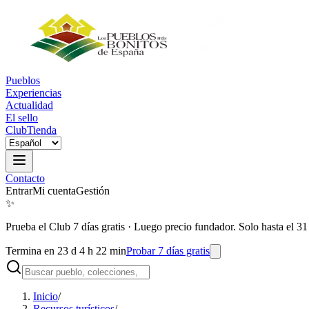
Pueblos
Experiencias
Actualidad
El sello
Club
Tienda
Contacto
Entrar
Mi cuenta
Gestión
✨
Prueba el Club 7 días gratis
·
Luego precio fundador. Solo hasta el 31
Termina en 23 d 4 h 22 min
Probar 7 días gratis
Inicio
/
Recursos turísticos
/