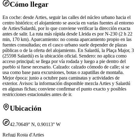
Cómo llegar
En coche: desde Arties, seguir las calles del núcleo urbano hacia el
centro histórico; el alojamiento se asocia en varias fuentes al entorno
de Arties/Salardú, por lo que conviene verificar la dirección exacta
antes de salir. La ruta más rápida desde Lleida es por N-230 (2 h 22
min, 170 km). Aparcamiento: no consta aparcamiento propio en las
fuentes consultadas; en el casco urbano suele depender de plazas
públicas o de la oferta del alojamiento. En Salardú, la Plaça Major, 3
(25598 Salardú) es la ubicación oficial. Sendero: no aplica como
acceso principal; se llega por vía rodada y luego a pie dentro del
pueblo si fuese necesario. Calzado: calzado cómodo de calle; si se
usa como base para excursiones, botas o zapatillas de montaña.
Mejor época: junio a octubre para caminatas y actividades de
exterior. Avisos: la información disponible mezcla Arties y Salardú
en algunas fichas; conviene confirmar el punto exacto y posibles
restricciones estacionales antes de ir.
Ubicación
42.70649
° N,
0.90113
° W
Refugi Rosta d'Arties