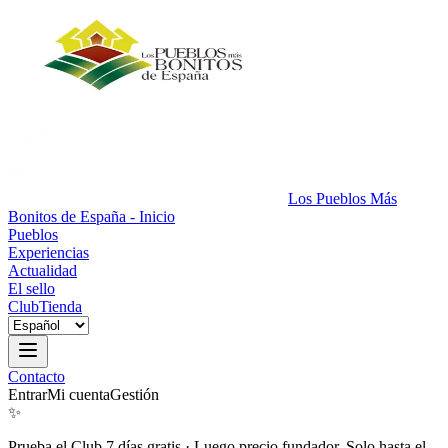
Los Pueblos Más
Bonitos de España - Inicio
Pueblos
Experiencias
Actualidad
El sello
Club
Tienda
Contacto
Entrar
Mi cuenta
Gestión
✨
Prueba el Club 7 días gratis
·
Luego precio fundador. Solo hasta el