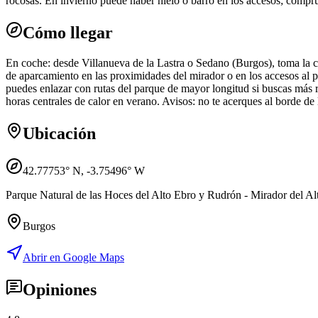
rocosas. En invierno puede haber hielo o barro en los accesos; compru
Cómo llegar
En coche: desde Villanueva de la Lastra o Sedano (Burgos), toma la car
de aparcamiento en las proximidades del mirador o en los accesos al p
puedes enlazar con rutas del parque de mayor longitud si buscas más r
horas centrales de calor en verano. Avisos: no te acerques al borde de 
Ubicación
42.77753
° N,
-3.75496
° W
Parque Natural de las Hoces del Alto Ebro y Rudrón - Mirador del Alto
Burgos
Abrir en Google Maps
Opiniones