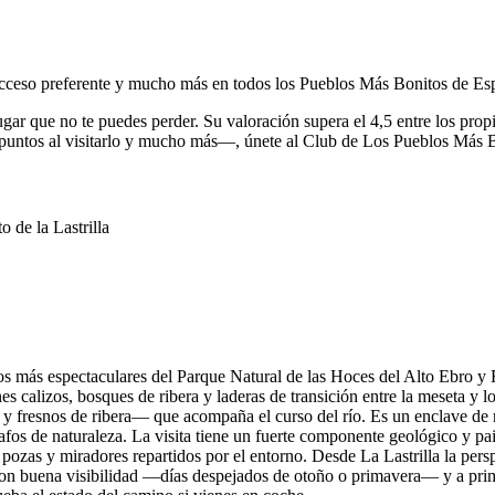
, acceso preferente y mucho más en todos los Pueblos Más Bonitos de Es
ugar que no te puedes perder.
Su valoración supera el 4,5 entre los prop
puntos al visitarlo y mucho más—, únete al Club de Los Pueblos Más 
 de la Lastrilla
amos más espectaculares del Parque Natural de las Hoces del Alto Ebro 
es calizos, bosques de ribera y laderas de transición entre la meseta y
y fresnos de ribera— que acompaña el curso del río. Es un enclave de r
fos de naturaleza. La visita tiene un fuerte componente geológico y pai
 pozas y miradores repartidos por el entorno. Desde La Lastrilla la pers
con buena visibilidad —días despejados de otoño o primavera— y a prim