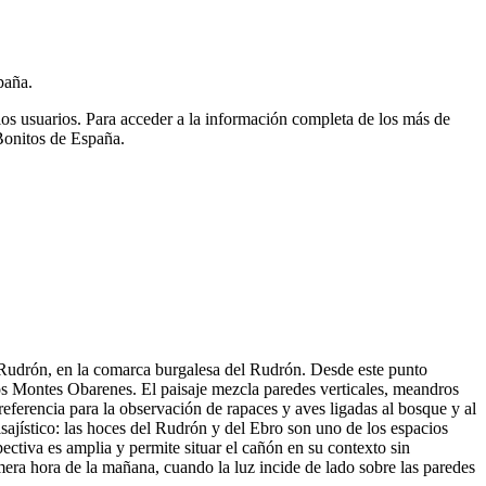
paña.
ios usuarios.
Para acceder a la información completa de los más de
Bonitos de España.
y Rudrón, en la comarca burgalesa del Rudrón. Desde este punto
 los Montes Obarenes. El paisaje mezcla paredes verticales, meandros
eferencia para la observación de rapaces y aves ligadas al bosque y al
sajístico: las hoces del Rudrón y del Ebro son uno de los espacios
pectiva es amplia y permite situar el cañón en su contexto sin
era hora de la mañana, cuando la luz incide de lado sobre las paredes