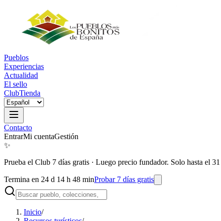
Pueblos
Experiencias
Actualidad
El sello
Club
Tienda
Contacto
Entrar
Mi cuenta
Gestión
✨
Prueba el Club 7 días gratis
·
Luego precio fundador. Solo hasta el 31
Termina en 24 d 14 h 48 min
Probar 7 días gratis
Inicio
/
Recursos turísticos
/