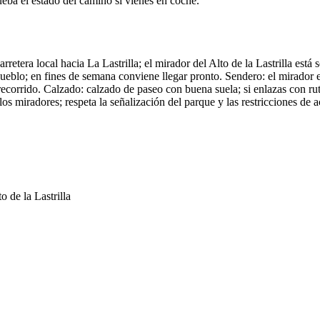
eba el estado del camino si vienes en coche.
retera local hacia La Lastrilla; el mirador del Alto de la Lastrilla est
ueblo; en fines de semana conviene llegar pronto. Sendero: el mirador 
ecorrido. Calzado: calzado de paseo con buena suela; si enlazas con rut
los miradores; respeta la señalización del parque y las restricciones de
 de la Lastrilla