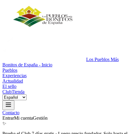
Los Pueblos Más
Bonitos de España - Inicio
Pueblos
Experiencias
Actualidad
El sello
Club
Tienda
Contacto
Entrar
Mi cuenta
Gestión
✨
Prueba el Club 7 días gratis
·
Luego precio fundador. Solo hasta el