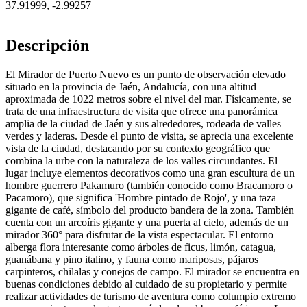
37.91999
,
-2.99257
Descripción
El Mirador de Puerto Nuevo es un punto de observación elevado
situado en la provincia de Jaén, Andalucía, con una altitud
aproximada de 1022 metros sobre el nivel del mar. Físicamente, se
trata de una infraestructura de visita que ofrece una panorámica
amplia de la ciudad de Jaén y sus alrededores, rodeada de valles
verdes y laderas. Desde el punto de visita, se aprecia una excelente
vista de la ciudad, destacando por su contexto geográfico que
combina la urbe con la naturaleza de los valles circundantes. El
lugar incluye elementos decorativos como una gran escultura de un
hombre guerrero Pakamuro (también conocido como Bracamoro o
Pacamoro), que significa 'Hombre pintado de Rojo', y una taza
gigante de café, símbolo del producto bandera de la zona. También
cuenta con un arcoíris gigante y una puerta al cielo, además de un
mirador 360° para disfrutar de la vista espectacular. El entorno
alberga flora interesante como árboles de ficus, limón, catagua,
guanábana y pino italino, y fauna como mariposas, pájaros
carpinteros, chilalas y conejos de campo. El mirador se encuentra en
buenas condiciones debido al cuidado de su propietario y permite
realizar actividades de turismo de aventura como columpio extremo