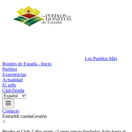
Los Pueblos Más
Bonitos de España - Inicio
Pueblos
Experiencias
Actualidad
El sello
Club
Tienda
Contacto
Entrar
Mi cuenta
Gestión
✨
Prueba el Club 7 días gratis
·
Luego precio fundador. Solo hasta el