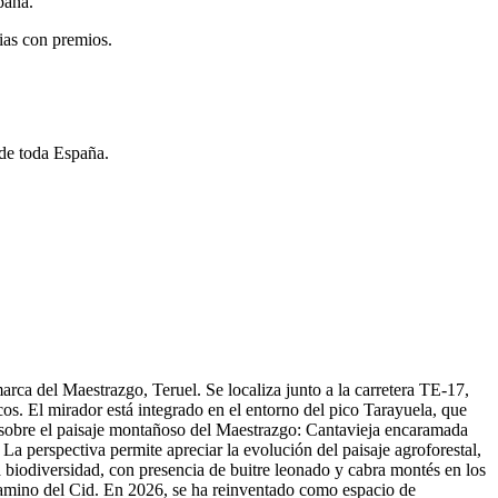
paña.
ias con premios.
 de toda España.
arca del Maestrazgo, Teruel. Se localiza junto a la carretera TE-17,
ncos. El mirador está integrado en el entorno del pico Tarayuela, que
s sobre el paisaje montañoso del Maestrazgo: Cantavieja encaramada
La perspectiva permite apreciar la evolución del paisaje agroforestal,
la biodiversidad, con presencia de buitre leonado y cabra montés en los
l Camino del Cid. En 2026, se ha reinventado como espacio de