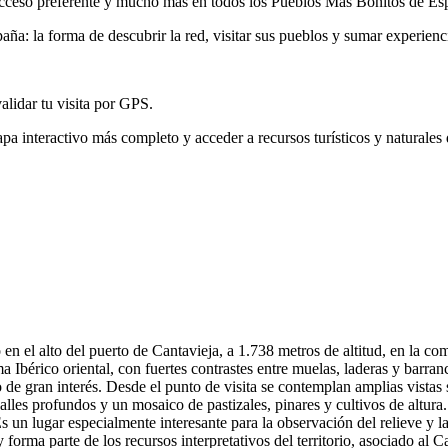
, acceso preferente y mucho más en todos los Pueblos Más Bonitos de Es
ña: la forma de descubrir la red, visitar sus pueblos y sumar experienc
validar tu visita por GPS.
pa interactivo más completo y acceder a recursos turísticos y naturales
en el alto del puerto de Cantavieja, a 1.738 metros de altitud, en la com
a Ibérico oriental, con fuertes contrastes entre muelas, laderas y barra
 de gran interés. Desde el punto de visita se contemplan amplias vista
es profundos y un mosaico de pastizales, pinares y cultivos de altura. 
Es un lugar especialmente interesante para la observación del relieve y 
y forma parte de los recursos interpretativos del territorio, asociado a