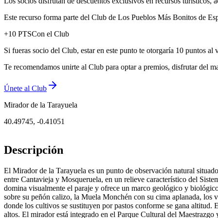
Los socios disfrutan de descuentos exclusivos en recursos turísticos
Este recurso forma parte del Club de Los Pueblos Más Bonitos de Espa
+
10
PTS
Con el Club
Si fueras socio del Club, estar en este punto te otorgaría 10 puntos al 
Te recomendamos unirte al Club para optar a premios, disfrutar del ma
Únete al Club
Mirador de la Tarayuela
40.49745
,
-0.41051
Descripción
El Mirador de la Tarayuela es un punto de observación natural situado 
entre Cantavieja y Mosqueruela, en un relieve característico del Sistem
domina visualmente el paraje y ofrece un marco geológico y biológico
sobre su peñón calizo, la Muela Monchén con su cima aplanada, los vall
donde los cultivos se sustituyen por pastos conforme se gana altitud. 
altos. El mirador está integrado en el Parque Cultural del Maestrazgo 