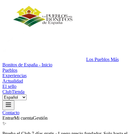
Los Pueblos Más
Bonitos de España - Inicio
Pueblos
Experiencias
Actualidad
El sello
Club
Tienda
Contacto
Entrar
Mi cuenta
Gestión
✨
Prueba el Club 7 días gratis
·
Luego precio fundador. Solo hasta el