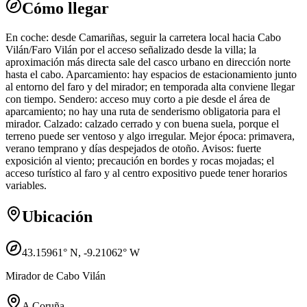
Cómo llegar
En coche: desde Camariñas, seguir la carretera local hacia Cabo
Vilán/Faro Vilán por el acceso señalizado desde la villa; la
aproximación más directa sale del casco urbano en dirección norte
hasta el cabo. Aparcamiento: hay espacios de estacionamiento junto
al entorno del faro y del mirador; en temporada alta conviene llegar
con tiempo. Sendero: acceso muy corto a pie desde el área de
aparcamiento; no hay una ruta de senderismo obligatoria para el
mirador. Calzado: calzado cerrado y con buena suela, porque el
terreno puede ser ventoso y algo irregular. Mejor época: primavera,
verano temprano y días despejados de otoño. Avisos: fuerte
exposición al viento; precaución en bordes y rocas mojadas; el
acceso turístico al faro y al centro expositivo puede tener horarios
variables.
Ubicación
43.15961
° N,
-9.21062
° W
Mirador de Cabo Vilán
A Coruña