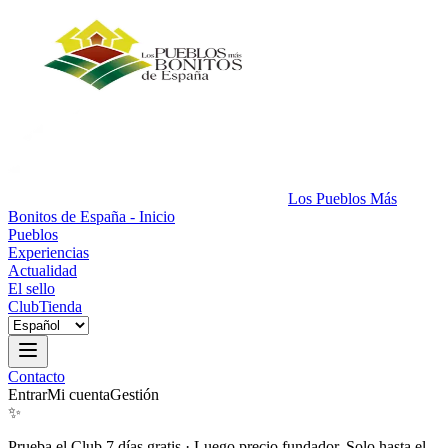
Los Pueblos Más
Bonitos de España - Inicio
Pueblos
Experiencias
Actualidad
El sello
Club
Tienda
Contacto
Entrar
Mi cuenta
Gestión
✨
Prueba el Club 7 días gratis
·
Luego precio fundador. Solo hasta el