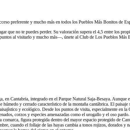
, acceso preferente y mucho más en todos los Pueblos Más Bonitos de Es
ugar que no te puedes perder.
Su valoración supera el 4,5 entre los prop
puntos al visitarlo y mucho más—, únete al Club de Los Pueblos Más 
 en Cantabria, integrado en el Parque Natural Saja-Besaya. Aunque el 
ue húmedo y cerrado característico de la montaña cantábrica. El paisaje
 paisajístico y ecológico. Desde los puntos de visita, especialmente en 
nados, corzos y especies amenazadas como el urogallo y el oso pardo. L
n la comarca, figura protegida dentro del mayor espacio protegido de Can
mbre, cuando el follaje de las hayas cambia a tonos rojizos, dorados y 