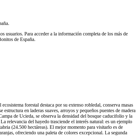
paña.
ios usuarios.
Para acceder a la información completa de los más de
Bonitos de España.
ecosistema forestal destaca por su extenso robledal, conserva masas
 se estructura en laderas suaves, arroyos y pequeños puentes de madera
la Campa de Ucieda, se observa la densidad del bosque caducifolio y la
a relevancia del hayedo trasciende el interés natural: es un ejemplo
tabria (24.500 hectáreas). El mejor momento para visitarlo es de
naranjas, ofreciendo una paleta de colores excepcional. La segunda