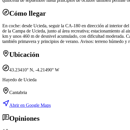
quincena de septiembre hasta principios de octubre también permite obs
Cómo llegar
En coche: desde Ucieda, seguir la CA-180 en dirección al interior del
de la Campa de Ucieda, junto al área recreativa; estacionamiento al a
km y unos 460 m de desnivel acumulado, con dificultad moderada. Calz
también primavera y principios de verano. Avisos: terreno húmedo y res
Ubicación
43.23410
° N,
-4.21490
° W
Hayedo de Ucieda
Cantabria
Abrir en Google Maps
Opiniones