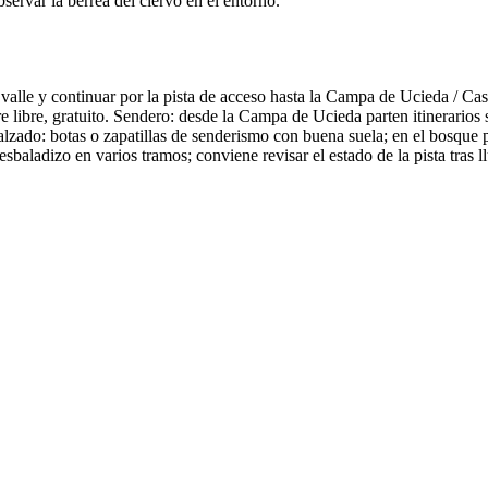
ervar la berrea del ciervo en el entorno.
 valle y continuar por la pista de acceso hasta la Campa de Ucieda / Cas
ire libre, gratuito. Sendero: desde la Campa de Ucieda parten itinerario
ado: botas o zapatillas de senderismo con buena suela; en el bosque p
baladizo en varios tramos; conviene revisar el estado de la pista tras ll