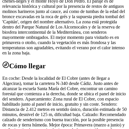
chênes-lièges y el monte Hoyo de Don Pedro. El paraje es de
relevancia histórica y cultural por la presencia de restos de antiguos
molinos harineros junto al cauce, así como de tumbas de la edad del
bronce excavadas en la roca de grés y la supuesta piedra tombal del
'Capitán', origen del nombre alternativo. La zona está protegida
dentro del Parque Natural de Los Alcornocales y de la reserva de
biosfera intercontinental de la Mediterránea, con senderos
mayormente ombragados. El mejor momento para visitarlo es en
primavera o otoño, cuando la vegetación es más frondosa y las
temperaturas son agradables, evitando el verano por el calor intenso
en la zona baja.
Cómo llegar
En coche: Desde la localidad de El Cobre (antes de llegar a
Algeciras), tomar la carretera N-340 desde Cádiz. Justo antes de
alcanzar la escuela Santa María del Cobre, encontrar un camino
forestal que comienza a la derecha, donde se ubica el panel de inicio
del sendero. Aparcamiento: Zona rural de El Cobre, con espacio
habilitado junto al panel de inicio, gratuito y sin coste. Sendero:
Distancia de 2.412 metros en sentido único, duración estimada de 50
minutos, desnivel de 125 m, dificultad baja. Calzado: Recomendado
calzado de senderismo con buena tracción, por la posible presencia
de rocas y tierra húmeda. Mejor época: Primavera (marzo a junio) y