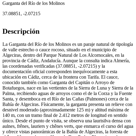
Garganta del Río de los Molinos
37.08851
,
-2.07215
Descripción
La Garganta del Río de los Molinos es un paraje natural de tipología
de valle estrecho o cauce rocoso, situado en el municipio de
Algeciras, dentro del Parque Natural de Los Alcornocales, en la
provincia de Cádiz, Andalucía. Aunque la consulta indica Almería,
las coordenadas verificadas (37.08851, -2.07215) y la
documentación oficial corresponden inequívocamente a esta
ubicación en Cádiz, cerca de la frontera con Tarifa. El cauce,
conocido también como Garganta del Capitán o Arroyo de
Botafuegos, nace en las vertientes de la Sierra de Luna y Sierra de la
Palma, recibiendo aguas de arroyos como el de la Corza y la Fuente
Santa, y desemboca en el Río de las Cañas (Palmones) cerca de la
Bahía de Algeciras. Físicamente, la garganta presenta un relieve con
desnivel moderado (aproximadamente 125 m) y altitud máxima de
140 m, con un tramo final de 2.412 metros de longitud en sentido
único. Desde el punto de visita, se observa una laurisilva densa con
aulnes, frênes, lauriers y chênes verts, que enmarca el curso del agua
y ofrece vistas panorámicas de la Bahía de Algeciras, la foresta de