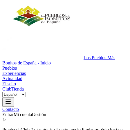
Los Pueblos Más
Bonitos de España - Inicio
Pueblos
Experiencias
Actualidad
El sello
Club
Tienda
Contacto
Entrar
Mi cuenta
Gestión
✨
Prueba el Club 7 días gratis
·
Luego precio fundador. Solo hasta el