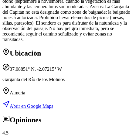
otoño (septiembre a noviembre), cuando la vegetación es más
abundante y las temperaturas son moderadas. Avisos: La Garganta
del Capitán no está designada como zona de baignade; la baignade
no está autorizada. Prohibido llevar elementos de picnic (mesas,
sillas, parasoles). El sendero es para disfrutar de la naturaleza y la
observación del paisaje. No hay peligro inmediato, pero se
recomienda seguir el camino señalizado y evitar zonas no
transitadas.
Ubicación
37.08851
° N,
-2.07215
° W
Garganta del Río de los Molinos
Almería
Abrir en Google Maps
Opiniones
4.5