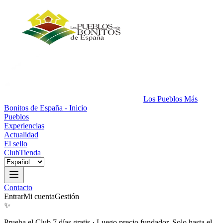
Los Pueblos Más
Bonitos de España - Inicio
Pueblos
Experiencias
Actualidad
El sello
Club
Tienda
Contacto
Entrar
Mi cuenta
Gestión
✨
Prueba el Club 7 días gratis
·
Luego precio fundador. Solo hasta el