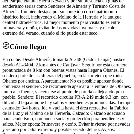
del Parque Natural Sierra Nevada y por su presencia en guías de
senderismo serias como Senderos de Almería y Turismo Costa de
Almería. También destaca por su conexión con el patrimonio
histórico local, incluyendo el Molino de la Herrería y la antigua
central hidroeléctrica. El mejor momento para visitarlo es entre
primavera y otoño, evitando las nevadas invernales y el calor
extremo del verano, cuando el río puede estar seco.
Cómo llegar
En coche: Desde Almería, tomar la A-348 (Gádor-Laujar) hasta el
desvío AL-3404, 2 km antes de Canjáyar. Seguir por esta carretera
pronunciada de 8 km con buenas vistas hasta llegar a Ohanes. El
sendero parte de las afueras del pueblo, en la carretera que rodea
Ohanes por encima. Aparcamiento: No es posible aparcar donde
comienza el sendero. Se recomienda aparcar a la entrada de Ohanes,
junto a la fuente, y acercarse al punto de partida callejeando por el
pueblo. Sendero: El recorrido circular PR-A 249 mide 9,3 km, con
dificultad baja aunque hay saltos y pendientes pronunciadas. Tiempo
estimado: 3-4 horas. Ida y vuelta hasta el área recreativa, la Fábrica
de la Luz y el Molino de la Herrería. Calzado: Calzado adecuado
para senderismo, con buena suela y protección para pendientes y
saltos. Mejor época: Primavera y otoño. Evitar invierno por nevadas
y verano por calor extremo y posible secado del río. Avisos: