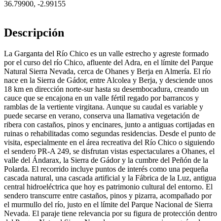
36.79900
,
-2.99155
Descripción
La Garganta del Río Chico es un valle estrecho y agreste formado
por el curso del río Chico, afluente del Adra, en el límite del Parque
Natural Sierra Nevada, cerca de Ohanes y Berja en Almería. El río
nace en la Sierra de Gádor, entre Alcolea y Berja, y desciende unos
18 km en dirección norte-sur hasta su desembocadura, creando un
cauce que se encajona en un valle fértil regado por barrancos y
ramblas de la vertiente virgitana. Aunque su caudal es variable y
puede secarse en verano, conserva una llamativa vegetación de
ribera con castaños, pinos y encinares, junto a antiguas cortijadas en
ruinas o rehabilitadas como segundas residencias. Desde el punto de
visita, especialmente en el área recreativa del Río Chico o siguiendo
el sendero PR-A 249, se disfrutan vistas espectaculares a Ohanes, el
valle del Ándarax, la Sierra de Gádor y la cumbre del Peñón de la
Polarda. El recorrido incluye puntos de interés como una pequeña
cascada natural, una cascada artificial y la Fábrica de la Luz, antigua
central hidroeléctrica que hoy es patrimonio cultural del entorno. El
sendero transcurre entre castaños, pinos y pizarra, acompañado por
el murmullo del río, justo en el límite del Parque Nacional de Sierra
Nevada. El paraje tiene relevancia por su figura de protección dentro