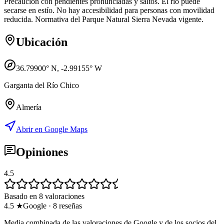
Precaución con pendientes pronunciadas y saltos. El río puede
secarse en estío. No hay accesibilidad para personas con movilidad
reducida. Normativa del Parque Natural Sierra Nevada vigente.
Ubicación
36.79900
° N,
-2.99155
° W
Garganta del Río Chico
Almería
Abrir en Google Maps
Opiniones
4.5
Basado en 8 valoraciones
4.5
★
Google
·
8
reseñas
Media combinada de las valoraciones de Google y de los socios del