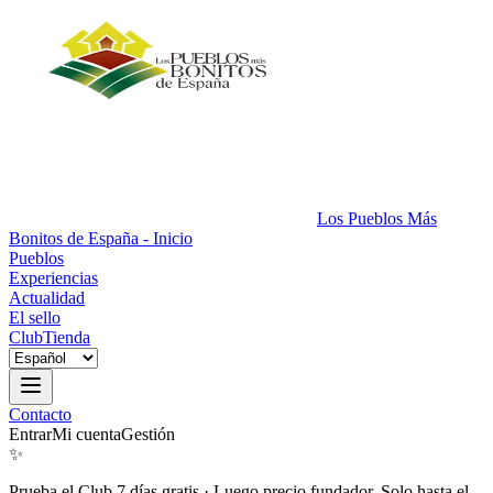
Los Pueblos Más
Bonitos de España - Inicio
Pueblos
Experiencias
Actualidad
El sello
Club
Tienda
Contacto
Entrar
Mi cuenta
Gestión
✨
Prueba el Club 7 días gratis
·
Luego precio fundador. Solo hasta el