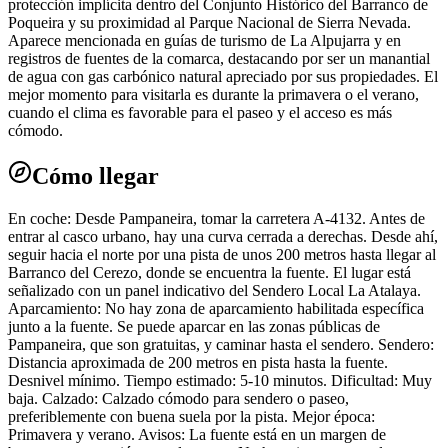
protección implícita dentro del Conjunto Histórico del Barranco de
Poqueira y su proximidad al Parque Nacional de Sierra Nevada.
Aparece mencionada en guías de turismo de La Alpujarra y en
registros de fuentes de la comarca, destacando por ser un manantial
de agua con gas carbónico natural apreciado por sus propiedades. El
mejor momento para visitarla es durante la primavera o el verano,
cuando el clima es favorable para el paseo y el acceso es más
cómodo.
Cómo llegar
En coche: Desde Pampaneira, tomar la carretera A-4132. Antes de
entrar al casco urbano, hay una curva cerrada a derechas. Desde ahí,
seguir hacia el norte por una pista de unos 200 metros hasta llegar al
Barranco del Cerezo, donde se encuentra la fuente. El lugar está
señalizado con un panel indicativo del Sendero Local La Atalaya.
Aparcamiento: No hay zona de aparcamiento habilitada específica
junto a la fuente. Se puede aparcar en las zonas públicas de
Pampaneira, que son gratuitas, y caminar hasta el sendero. Sendero:
Distancia aproximada de 200 metros en pista hasta la fuente.
Desnivel mínimo. Tiempo estimado: 5-10 minutos. Dificultad: Muy
baja. Calzado: Calzado cómodo para sendero o paseo,
preferiblemente con buena suela por la pista. Mejor época:
Primavera y verano. Avisos: La fuente está en un margen de