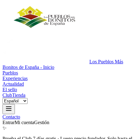
Los Pueblos Más
Bonitos de España - Inicio
Pueblos
Experiencias
Actualidad
El sello
Club
Tienda
Contacto
Entrar
Mi cuenta
Gestión
✨
Prueba el Club 7 días gratis
·
Luego precio fundador. Solo hasta el