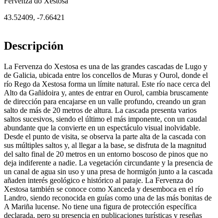
Fervenza do Xestosa
43.52409
,
-7.66421
Descripción
La Fervenza do Xestosa es una de las grandes cascadas de Lugo y
de Galicia, ubicada entre los concellos de Muras y Ourol, donde el
río Rego da Xestosa forma un límite natural. Este río nace cerca del
Alto da Gañidoira y, antes de entrar en Ourol, cambia bruscamente
de dirección para encajarse en un valle profundo, creando un gran
salto de más de 20 metros de altura. La cascada presenta varios
saltos sucesivos, siendo el último el más imponente, con un caudal
abundante que la convierte en un espectáculo visual inolvidable.
Desde el punto de visita, se observa la parte alta de la cascada con
sus múltiples saltos y, al llegar a la base, se disfruta de la magnitud
del salto final de 20 metros en un entorno boscoso de pinos que no
deja indiferente a nadie. La vegetación circundante y la presencia de
un canal de agua sin uso y una presa de hormigón junto a la cascada
añaden interés geológico e histórico al paraje. La Fervenza do
Xestosa también se conoce como Xanceda y desemboca en el río
Landro, siendo reconocida en guías como una de las más bonitas de
A Mariña lucense. No tiene una figura de protección específica
declarada, pero su presencia en publicaciones turísticas y reseñas