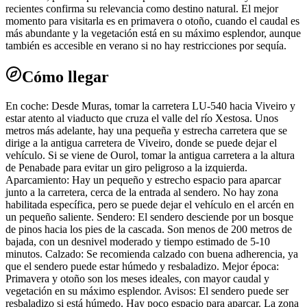
recientes confirma su relevancia como destino natural. El mejor
momento para visitarla es en primavera o otoño, cuando el caudal es
más abundante y la vegetación está en su máximo esplendor, aunque
también es accesible en verano si no hay restricciones por sequía.
Cómo llegar
En coche: Desde Muras, tomar la carretera LU-540 hacia Viveiro y
estar atento al viaducto que cruza el valle del río Xestosa. Unos
metros más adelante, hay una pequeña y estrecha carretera que se
dirige a la antigua carretera de Viveiro, donde se puede dejar el
vehículo. Si se viene de Ourol, tomar la antigua carretera a la altura
de Penabade para evitar un giro peligroso a la izquierda.
Aparcamiento: Hay un pequeño y estrecho espacio para aparcar
junto a la carretera, cerca de la entrada al sendero. No hay zona
habilitada específica, pero se puede dejar el vehículo en el arcén en
un pequeño saliente. Sendero: El sendero desciende por un bosque
de pinos hacia los pies de la cascada. Son menos de 200 metros de
bajada, con un desnivel moderado y tiempo estimado de 5-10
minutos. Calzado: Se recomienda calzado con buena adherencia, ya
que el sendero puede estar húmedo y resbaladizo. Mejor época:
Primavera y otoño son los meses ideales, con mayor caudal y
vegetación en su máximo esplendor. Avisos: El sendero puede ser
resbaladizo si está húmedo. Hay poco espacio para aparcar. La zona