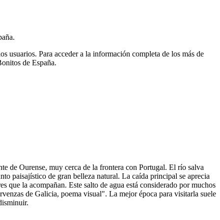
paña.
ios usuarios.
Para acceder a la información completa de los más de
Bonitos de España.
te de Ourense, muy cerca de la frontera con Portugal. El río salva
o paisajístico de gran belleza natural. La caída principal se aprecia
res que la acompañan. Este salto de agua está considerado por muchos
venzas de Galicia, poema visual". La mejor época para visitarla suele
disminuir.