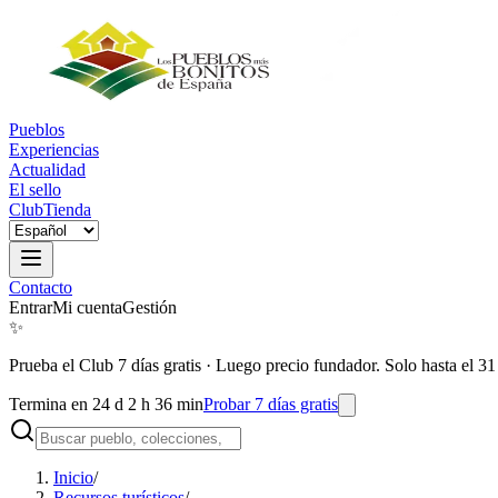
Pueblos
Experiencias
Actualidad
El sello
Club
Tienda
Contacto
Entrar
Mi cuenta
Gestión
✨
Prueba el Club 7 días gratis
·
Luego precio fundador. Solo hasta el 31
Termina en 24 d 2 h 36 min
Probar 7 días gratis
Inicio
/
Recursos turísticos
/