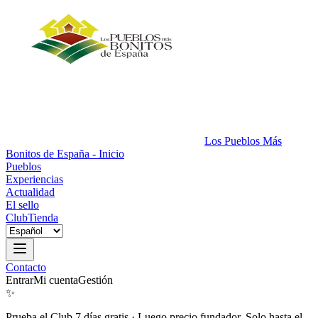
Los Pueblos Más
Bonitos de España - Inicio
Pueblos
Experiencias
Actualidad
El sello
Club
Tienda
Contacto
Entrar
Mi cuenta
Gestión
✨
Prueba el Club 7 días gratis
·
Luego precio fundador. Solo hasta el