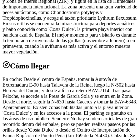
y Zona de Interés Regional (ZIR), y figura en la lista de Humedales
de Importancia Internacional. La zona presenta una gran variedad de
peces autóctonos, como Chondostroma polylepis y
Tropidophoxinellus, y acoge al taxón prioritario Lythrum flexuosum.
En sus orillas se encuentra la infraestructura para deportes acuáticos
y baño conocida como 'Costa Dulce', la primera playa interior con
bandera azul de España. El mejor momento para visitarlo es durante
la temporada de invernada de las grullas (noviembre a febrero) o en
primavera, cuando la avifauna es más activa y el entorno muestra
mayor vegetación.
Cómo llegar
En coche: Desde el centro de España, tomar la Autovía de
Extremadura E-90 hasta Talavera de la Reina, luego la N-502 hasta
Herrera del Duque, y desde allí la carretera BAV-7114. Tras pasar
Peloche, se accede a la Presa de García Sola y se entra en la Zona.
Desde el norte, seguir la N-630 hasta Cáceres y tomar la BAV-6348.
Aparcamiento: Existen zonas habilitadas junto a la playa interior
'Costa Dulce' y en los accesos a la presa. El parking es gratuito en
las áreas de uso público. Sendero: No hay senderos oficiales de gran
recorrido dentro del embalse, pero se pueden realizar paseos por las
orillas desde 'Costa Dulce' o desde el Centro de Interpretación de
Fauna Rupícola de Puerto Peña (km 169 de la N-430). Calzado: Se