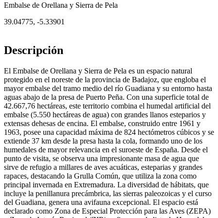
Embalse de Orellana y Sierra de Pela
39.04775
,
-5.33901
Descripción
El Embalse de Orellana y Sierra de Pela es un espacio natural
protegido en el noreste de la provincia de Badajoz, que engloba el
mayor embalse del tramo medio del río Guadiana y su entorno hasta
aguas abajo de la presa de Puerto Peña. Con una superficie total de
42.667,76 hectáreas, este territorio combina el humedal artificial del
embalse (5.550 hectáreas de agua) con grandes llanos esteparios y
extensas dehesas de encina. El embalse, construido entre 1961 y
1963, posee una capacidad máxima de 824 hectómetros cúbicos y se
extiende 37 km desde la presa hasta la cola, formando uno de los
humedales de mayor relevancia en el suroeste de España. Desde el
punto de visita, se observa una impresionante masa de agua que
sirve de refugio a millares de aves acuáticas, esteparias y grandes
rapaces, destacando la Grulla Común, que utiliza la zona como
principal invernada en Extremadura. La diversidad de hábitats, que
incluye la penillanura precámbrica, las sierras paleozoicas y el curso
del Guadiana, genera una avifauna excepcional. El espacio está
declarado como Zona de Especial Protección para las Aves (ZEPA)