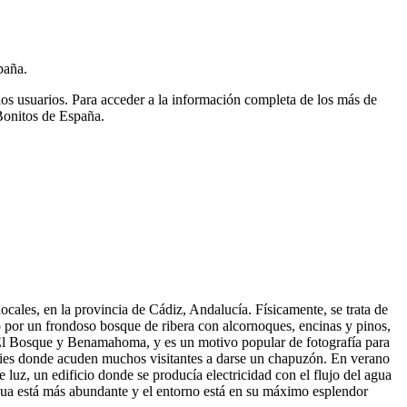
paña.
ios usuarios.
Para acceder a la información completa de los más de
Bonitos de España.
ales, en la provincia de Cádiz, Andalucía. Físicamente, se trata de
 por un frondoso bosque de ribera con alcornoques, encinas y pinos,
de El Bosque y Benamahoma, y es un motivo popular de fotografía para
s pies donde acuden muchos visitantes a darse un chapuzón. En verano
 luz, un edificio donde se producía electricidad con el flujo del agua
gua está más abundante y el entorno está en su máximo esplendor