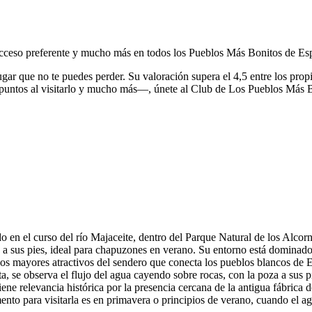
, acceso preferente y mucho más en todos los Pueblos Más Bonitos de Es
ugar que no te puedes perder.
Su valoración supera el 4,5 entre los prop
puntos al visitarlo y mucho más—, únete al Club de Los Pueblos Más 
n el curso del río Majaceite, dentro del Parque Natural de los Alcornoc
a sus pies, ideal para chapuzones en verano. Su entorno está dominado
de los mayores atractivos del sendero que conecta los pueblos blancos 
ta, se observa el flujo del agua cayendo sobre rocas, con la poza a su
ne relevancia histórica por la presencia cercana de la antigua fábrica de
to para visitarla es en primavera o principios de verano, cuando el a