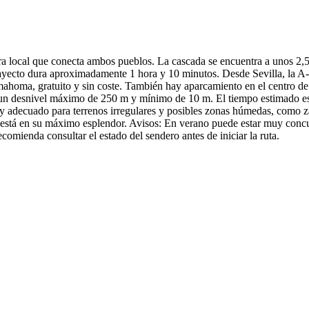
a local que conecta ambos pueblos. La cascada se encuentra a unos 2,
trayecto dura aproximadamente 1 hora y 10 minutos. Desde Sevilla, la 
ahoma, gratuito y sin coste. También hay aparcamiento en el centro de 
un desnivel máximo de 250 m y mínimo de 10 m. El tiempo estimado es de
adecuado para terrenos irregulares y posibles zonas húmedas, como zap
 está en su máximo esplendor. Avisos: En verano puede estar muy concur
omienda consultar el estado del sendero antes de iniciar la ruta.