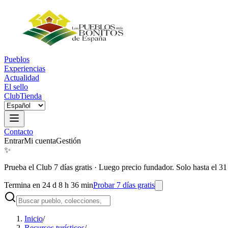
Pueblos
Experiencias
Actualidad
El sello
Club
Tienda
Contacto
Entrar
Mi cuenta
Gestión
✨
Prueba el Club 7 días gratis
·
Luego precio fundador. Solo hasta el 31
Termina en 24 d 8 h 36 min
Probar 7 días gratis
Inicio
/
Recursos turísticos
/