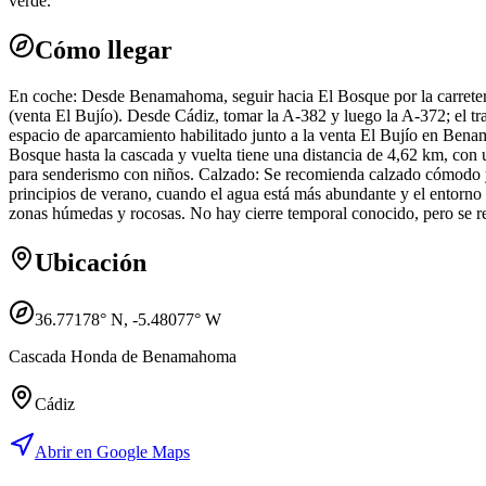
verde.
Cómo llegar
En coche: Desde Benamahoma, seguir hacia El Bosque por la carreter
(venta El Bujío). Desde Cádiz, tomar la A-382 y luego la A-372; el 
espacio de aparcamiento habilitado junto a la venta El Bujío en Benam
Bosque hasta la cascada y vuelta tiene una distancia de 4,62 km, con 
para senderismo con niños. Calzado: Se recomienda calzado cómodo y 
principios de verano, cuando el agua está más abundante y el entorno
zonas húmedas y rocosas. No hay cierre temporal conocido, pero se rec
Ubicación
36.77178
° N,
-5.48077
° W
Cascada Honda de Benamahoma
Cádiz
Abrir en Google Maps