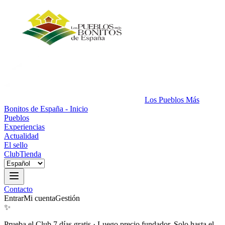
Los Pueblos Más
Bonitos de España - Inicio
Pueblos
Experiencias
Actualidad
El sello
Club
Tienda
Contacto
Entrar
Mi cuenta
Gestión
✨
Prueba el Club 7 días gratis
·
Luego precio fundador. Solo hasta el