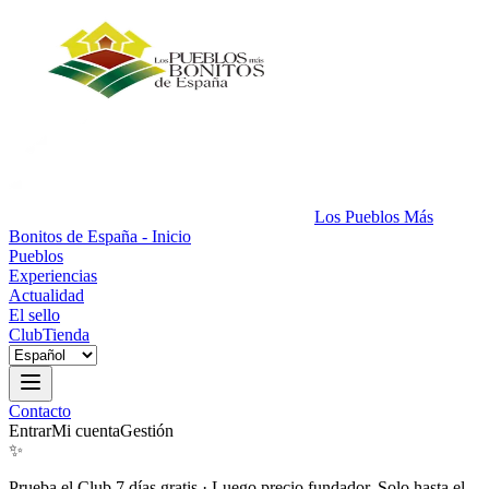
Los Pueblos Más
Bonitos de España - Inicio
Pueblos
Experiencias
Actualidad
El sello
Club
Tienda
Contacto
Entrar
Mi cuenta
Gestión
✨
Prueba el Club 7 días gratis
·
Luego precio fundador. Solo hasta el