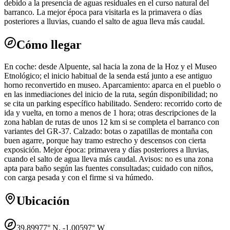
debido a la presencia de aguas residuales en el curso natural del
barranco. La mejor época para visitarla es la primavera o días
posteriores a lluvias, cuando el salto de agua lleva más caudal.
Cómo llegar
En coche: desde Alpuente, sal hacia la zona de la Hoz y el Museo
Etnológico; el inicio habitual de la senda está junto a ese antiguo
horno reconvertido en museo. Aparcamiento: aparca en el pueblo o
en las inmediaciones del inicio de la ruta, según disponibilidad; no
se cita un parking específico habilitado. Sendero: recorrido corto de
ida y vuelta, en torno a menos de 1 hora; otras descripciones de la
zona hablan de rutas de unos 12 km si se completa el barranco con
variantes del GR-37. Calzado: botas o zapatillas de montaña con
buen agarre, porque hay tramo estrecho y descensos con cierta
exposición. Mejor época: primavera y días posteriores a lluvias,
cuando el salto de agua lleva más caudal. Avisos: no es una zona
apta para baño según las fuentes consultadas; cuidado con niños,
con carga pesada y con el firme si va húmedo.
Ubicación
39.89977
° N,
-1.00597
° W