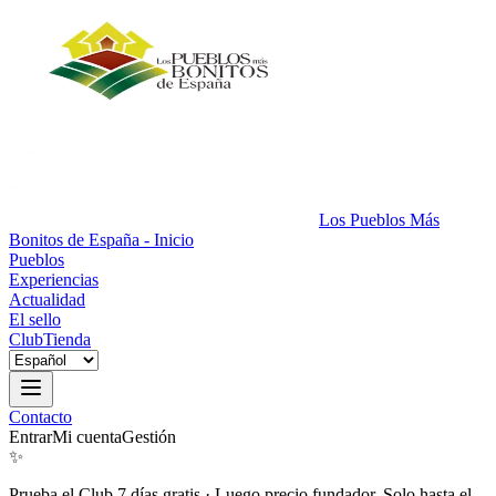
Los Pueblos Más
Bonitos de España - Inicio
Pueblos
Experiencias
Actualidad
El sello
Club
Tienda
Contacto
Entrar
Mi cuenta
Gestión
✨
Prueba el Club 7 días gratis
·
Luego precio fundador. Solo hasta el