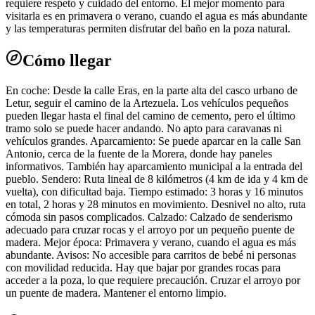
requiere respeto y cuidado del entorno. El mejor momento para
visitarla es en primavera o verano, cuando el agua es más abundante
y las temperaturas permiten disfrutar del baño en la poza natural.
Cómo llegar
En coche: Desde la calle Eras, en la parte alta del casco urbano de
Letur, seguir el camino de la Artezuela. Los vehículos pequeños
pueden llegar hasta el final del camino de cemento, pero el último
tramo solo se puede hacer andando. No apto para caravanas ni
vehículos grandes. Aparcamiento: Se puede aparcar en la calle San
Antonio, cerca de la fuente de la Morera, donde hay paneles
informativos. También hay aparcamiento municipal a la entrada del
pueblo. Sendero: Ruta lineal de 8 kilómetros (4 km de ida y 4 km de
vuelta), con dificultad baja. Tiempo estimado: 3 horas y 16 minutos
en total, 2 horas y 28 minutos en movimiento. Desnivel no alto, ruta
cómoda sin pasos complicados. Calzado: Calzado de senderismo
adecuado para cruzar rocas y el arroyo por un pequeño puente de
madera. Mejor época: Primavera y verano, cuando el agua es más
abundante. Avisos: No accesible para carritos de bebé ni personas
con movilidad reducida. Hay que bajar por grandes rocas para
acceder a la poza, lo que requiere precaución. Cruzar el arroyo por
un puente de madera. Mantener el entorno limpio.