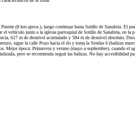
característicos de la zona.
 Puente (8 km aprox.), luego continuar hasta Sotillo de Sanabria. El pu
l vehículo junto a la iglesia parroquial de Sotillo de Sanabria, en la pl
tancia, 627 m de desnivel acumulado y 584 m de desnivel absoluto. Dura
Lorenzo, sigue la calle Pozo hacia el río y toma la Sendas 6 (balizas m
los. Mejor época: Primavera y verano (mayo a septiembre), cuando el a
eñalizada, pero se recomienda seguir las balizas. No hay accesibilidad