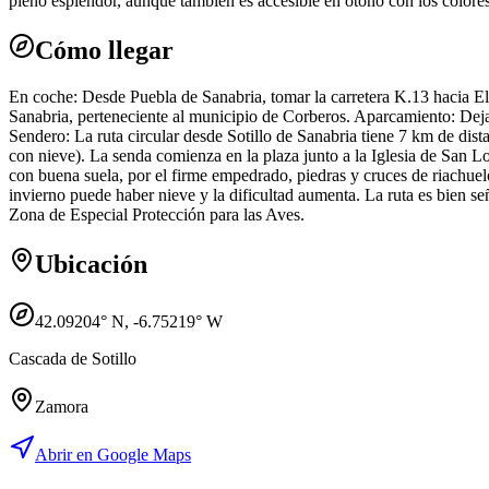
pleno esplendor, aunque también es accesible en otoño con los colores 
Cómo llegar
En coche: Desde Puebla de Sanabria, tomar la carretera K.13 hacia El
Sanabria, perteneciente al municipio de Corberos. Aparcamiento: Dejar e
Sendero: La ruta circular desde Sotillo de Sanabria tiene 7 km de dis
con nieve). La senda comienza en la plaza junto a la Iglesia de San 
con buena suela, por el firme empedrado, piedras y cruces de riachue
invierno puede haber nieve y la dificultad aumenta. La ruta es bien s
Zona de Especial Protección para las Aves.
Ubicación
42.09204
° N,
-6.75219
° W
Cascada de Sotillo
Zamora
Abrir en Google Maps