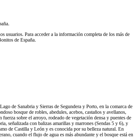
paña.
ios usuarios.
Para acceder a la información completa de los más de
Bonitos de España.
l Lago de Sanabria y Sierras de Segundera y Porto, en la comarca de
ondoso bosque de robles, abedules, acebos, castaños y avellanos,
n fuerza sobre el arroyo, rodeado de vegetación densa y puentes de
ria, señalizada con balizas amarillas y marrones (Sendas 5 y 6), y
rismo de Castilla y León y es conocida por su belleza natural. En
verano, cuando el flujo de agua es más abundante y el bosque está en