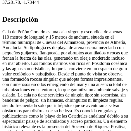
37.28178
,
-1.73444
Descripción
Cala de Peñón Cortado es una cala virgen y escondida de apenas
110 metros de longitud y 15 metros de anchura, situada en el
término municipal de Cuevas del Almanzora, provincia de Almería,
Andalucía. Su tipología es de playa de arena oscura mezclada con
pequeños guijarros, flanqueada por abruptos acantilados y rocas que
frenan la fuerza de las olas, generando un oleaje moderado incluso
en mar abierto. Los fondos marinos son ricos en Posidonia oceánica
y las aguas son cristalinas, lo que la convierte en un espacio de gran
valor ecológico y paisajístico. Desde el punto de visita se observa
una formación rocosa singular que adopta formas impresionantes,
con numerosos escollos emergiendo del mar y una ausencia total de
urbanizaciones en su entorno, lo que garantiza un ambiente salvaje y
aislado. La cala no tiene servicios de ningún tipo: sin socorrista, sin
banderas de peligro, sin hamacas, chiringuitos ni limpieza regular,
siendo frecuentada solo por intrépidos que se aventuran a salvar
obstáculos para disfrutar de su belleza. Es conocida en guías y
publicaciones como la 'playa de las Catedrales andaluza' debido a su
espectacular paisaje de acantilados y acceso particular. Un elemento
histórico relevante es la presencia del Socavón de Riqueza Positiva,