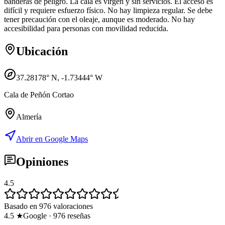
banderas de peligro. La cala es virgen y sin servicios. El acceso es
difícil y requiere esfuerzo físico. No hay limpieza regular. Se debe
tener precaución con el oleaje, aunque es moderado. No hay
accesibilidad para personas con movilidad reducida.
Ubicación
37.28178
° N,
-1.73444
° W
Cala de Peñón Cortao
Almería
Abrir en Google Maps
Opiniones
4.5
Basado en 976 valoraciones
4.5
★
Google
·
976
reseñas