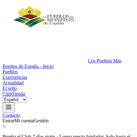
Los Pueblos Más
Bonitos de España - Inicio
Pueblos
Experiencias
Actualidad
El sello
Club
Tienda
Contacto
Entrar
Mi cuenta
Gestión
✨
Prueba el Club 7 días gratis
·
Luego precio fundador. Solo hasta el