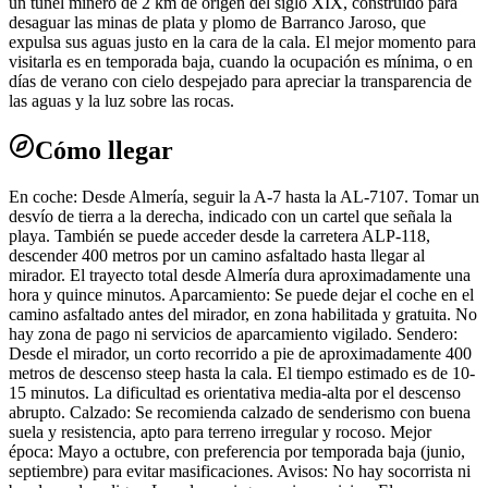
un túnel minero de 2 km de origen del siglo XIX, construido para
desaguar las minas de plata y plomo de Barranco Jaroso, que
expulsa sus aguas justo en la cara de la cala. El mejor momento para
visitarla es en temporada baja, cuando la ocupación es mínima, o en
días de verano con cielo despejado para apreciar la transparencia de
las aguas y la luz sobre las rocas.
Cómo llegar
En coche: Desde Almería, seguir la A-7 hasta la AL-7107. Tomar un
desvío de tierra a la derecha, indicado con un cartel que señala la
playa. También se puede acceder desde la carretera ALP-118,
descender 400 metros por un camino asfaltado hasta llegar al
mirador. El trayecto total desde Almería dura aproximadamente una
hora y quince minutos. Aparcamiento: Se puede dejar el coche en el
camino asfaltado antes del mirador, en zona habilitada y gratuita. No
hay zona de pago ni servicios de aparcamiento vigilado. Sendero:
Desde el mirador, un corto recorrido a pie de aproximadamente 400
metros de descenso steep hasta la cala. El tiempo estimado es de 10-
15 minutos. La dificultad es orientativa media-alta por el descenso
abrupto. Calzado: Se recomienda calzado de senderismo con buena
suela y resistencia, apto para terreno irregular y rocoso. Mejor
época: Mayo a octubre, con preferencia por temporada baja (junio,
septiembre) para evitar masificaciones. Avisos: No hay socorrista ni