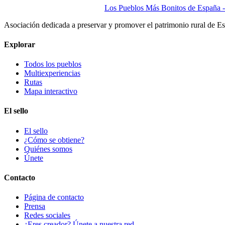
Los Pueblos Más Bonitos de España - 
Asociación dedicada a preservar y promover el patrimonio rural de E
Explorar
Todos los pueblos
Multiexperiencias
Rutas
Mapa interactivo
El sello
El sello
¿Cómo se obtiene?
Quiénes somos
Únete
Contacto
Página de contacto
Prensa
Redes sociales
¿Eres creador? Únete a nuestra red