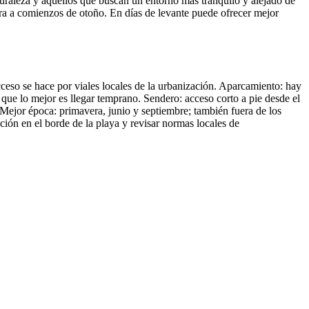
aturaleza y aquellos que buscan un entorno más tranquilo y alejado de
vera a comienzos de otoño. En días de levante puede ofrecer mejor
cceso se hace por viales locales de la urbanización. Aparcamiento: hay
 que lo mejor es llegar temprano. Sendero: acceso corto a pie desde el
Mejor época: primavera, junio y septiembre; también fuera de los
ión en el borde de la playa y revisar normas locales de