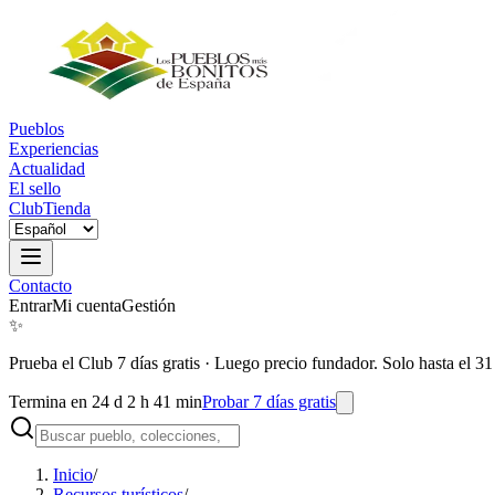
Pueblos
Experiencias
Actualidad
El sello
Club
Tienda
Contacto
Entrar
Mi cuenta
Gestión
✨
Prueba el Club 7 días gratis
·
Luego precio fundador. Solo hasta el 31
Termina en 24 d 2 h 41 min
Probar 7 días gratis
Inicio
/
Recursos turísticos
/