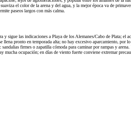
 apacible, lejos de aglomeraciones, y popular entre los amantes de la n
ja suaviza el color de la arena y del agua, y la mejor época va de prima
ermite paseos largos con más calma.
ra y sigue las indicaciones a Playa de los Alemanes/Cabo de Plata; el a
se llena pronto en temporada alta; no hay excesivo aparcamiento, por lo
: sandalias firmes o zapatilla cómoda para caminar por rampas y arena. 
ay mucha ocupación; en días de viento fuerte conviene extremar precauc