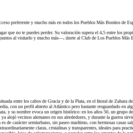
, acceso preferente y mucho más en todos los Pueblos Más Bonitos de Es
ugar que no te puedes perder.
Su valoración supera el 4,5 entre los prop
puntos al visitarlo y mucho más—, únete al Club de Los Pueblos Más 
tuada entre los cabos de Gracia y de la Plata, en el litoral de Zahara d
, con un perfil abierto al Atlántico pero bastante resguardado en algu
a, y su nombre evoca un origen histórico: en los años 50, un grupo de
ya alojó vecinos alemanes en sus alrededores, y durante la guerra sirv
a es de carácter semiurbano, sin paseo marítimo, con hermosas casas sal
traordinariamente claras, cristalinas y transparentes, ideales para pract