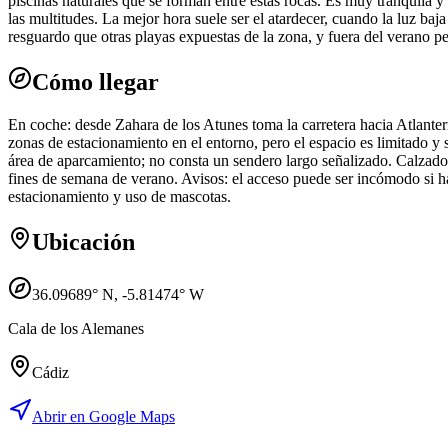
piscinas naturales que se forman entre estas rocas. Es muy tranquila y
las multitudes. La mejor hora suele ser el atardecer, cuando la luz ba
resguardo que otras playas expuestas de la zona, y fuera del verano p
Cómo llegar
En coche: desde Zahara de los Atunes toma la carretera hacia Atlanter
zonas de estacionamiento en el entorno, pero el espacio es limitado y 
área de aparcamiento; no consta un sendero largo señalizado. Calzado
fines de semana de verano. Avisos: el acceso puede ser incómodo si h
estacionamiento y uso de mascotas.
Ubicación
36.09689
° N,
-5.81474
° W
Cala de los Alemanes
Cádiz
Abrir en Google Maps