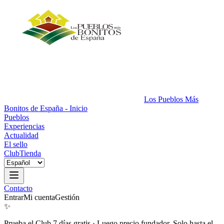
Los Pueblos Más
Bonitos de España - Inicio
Pueblos
Experiencias
Actualidad
El sello
Club
Tienda
Contacto
Entrar
Mi cuenta
Gestión
✨
Prueba el Club 7 días gratis
·
Luego precio fundador. Solo hasta el