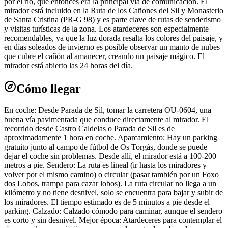
por el río, que entonces era la principal vía de comunicación. El
mirador está incluido en la Ruta de los Cañones del Sil y Monasterio
de Santa Cristina (PR-G 98) y es parte clave de rutas de senderismo
y visitas turísticas de la zona. Los atardeceres son especialmente
recomendables, ya que la luz dorada resalta los colores del paisaje, y
en días soleados de invierno es posible observar un manto de nubes
que cubre el cañón al amanecer, creando un paisaje mágico. El
mirador está abierto las 24 horas del día.
Cómo llegar
En coche: Desde Parada de Sil, tomar la carretera OU-0604, una
buena vía pavimentada que conduce directamente al mirador. El
recorrido desde Castro Caldelas o Parada de Sil es de
aproximadamente 1 hora en coche. Aparcamiento: Hay un parking
gratuito junto al campo de fútbol de Os Torgás, donde se puede
dejar el coche sin problemas. Desde allí, el mirador está a 100-200
metros a pie. Sendero: La ruta es lineal (ir hasta los miradores y
volver por el mismo camino) o circular (pasar también por un Foxo
dos Lobos, trampa para cazar lobos). La ruta circular no llega a un
kilómetro y no tiene desnivel, solo se encuentra para bajar y subir de
los miradores. El tiempo estimado es de 5 minutos a pie desde el
parking. Calzado: Calzado cómodo para caminar, aunque el sendero
es corto y sin desnivel. Mejor época: Atardeceres para contemplar el