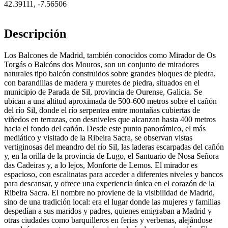
42.39111
,
-7.56506
Descripción
Los Balcones de Madrid, también conocidos como Mirador de Os
Torgás o Balcóns dos Mouros, son un conjunto de miradores
naturales tipo balcón construidos sobre grandes bloques de piedra,
con barandillas de madera y muretes de piedra, situados en el
municipio de Parada de Sil, provincia de Ourense, Galicia. Se
ubican a una altitud aproximada de 500-600 metros sobre el cañón
del río Sil, donde el río serpentea entre montañas cubiertas de
viñedos en terrazas, con desniveles que alcanzan hasta 400 metros
hacia el fondo del cañón. Desde este punto panorámico, el más
mediático y visitado de la Ribeira Sacra, se observan vistas
vertiginosas del meandro del río Sil, las laderas escarpadas del cañón
y, en la orilla de la provincia de Lugo, el Santuario de Nosa Señora
das Cadeiras y, a lo lejos, Monforte de Lemos. El mirador es
espacioso, con escalinatas para acceder a diferentes niveles y bancos
para descansar, y ofrece una experiencia única en el corazón de la
Ribeira Sacra. El nombre no proviene de la visibilidad de Madrid,
sino de una tradición local: era el lugar donde las mujeres y familias
despedían a sus maridos y padres, quienes emigraban a Madrid y
otras ciudades como barquilleros en ferias y verbenas, alejándose