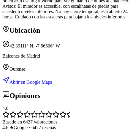
río en azul oscuro; invierno para ver el manto de nubes al amanecer.
Avisos: El mirador es accesible, con escalinatas de piedra para
acceder a niveles inferiores. No hay cierre temporal; está abierto 24
horas. Cuidado con las escaleras para bajar a los niveles inferiores.
Ubicación
42.39111
° N,
-7.56506
° W
Balcones de Madrid
Ourense
Abrir en Google Maps
Opiniones
4.6
Basado en 6427 valoraciones
4.6
★
Google
·
6427
reseñas