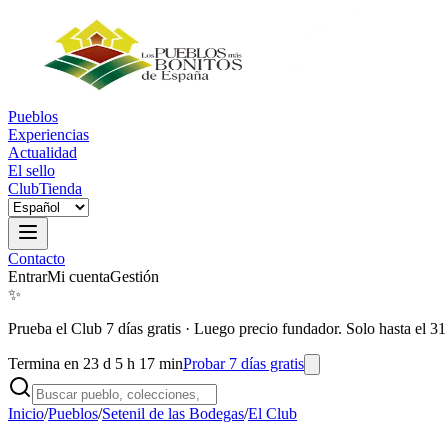
Pueblos
Experiencias
Actualidad
El sello
Club
Tienda
Contacto
Entrar
Mi cuenta
Gestión
✨
Prueba el Club 7 días gratis
·
Luego precio fundador. Solo hasta el 31
Termina en 23 d 5 h 17 min
Probar 7 días gratis
Inicio
/
Pueblos
/
Setenil de las Bodegas
/
El Club