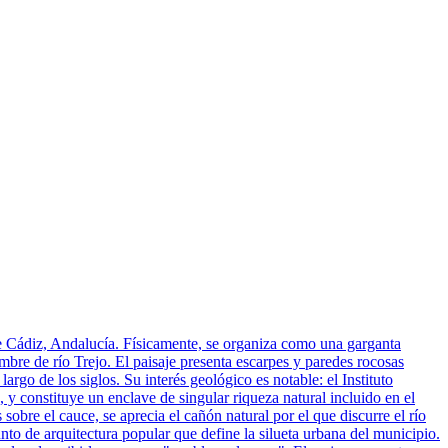
 de Cádiz, Andalucía. Físicamente, se organiza como una garganta
bre de río Trejo. El paisaje presenta escarpes y paredes rocosas
argo de los siglos. Su interés geológico es notable: el Instituto
y constituye un enclave de singular riqueza natural incluido en el
bre el cauce, se aprecia el cañón natural por el que discurre el río
nto de arquitectura popular que define la silueta urbana del municipio.