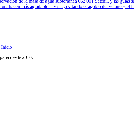
nservación de la masa de agua subterránea 062.001 Setenil, y las guías
tura hacen más agradable la visita, evitando el agobio del verano y el fr
Inicio
spaña desde 2010.