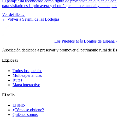
El paraje está reconocido como figura de protección en el plan de co
para visitarlo es la primavera y el otoño, cuando el caudal y la tempera
Ver detalle →
← Volver a
Setenil de las Bodegas
Los Pueblos Más Bonitos de España - 
Asociación dedicada a preservar y promover el patrimonio rural de E
Explorar
Todos los pueblos
Multiexperiencias
Rutas
Mapa interactivo
El sello
El sello
¿Cómo se obtiene?
Quiénes somos