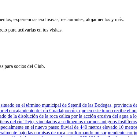
uentos, experiencias exclusivas, restaurantes, alojamientos y más.
cio para activarlas en tus visitas.
s para socios del Club.
za situado en el término municipal de Setenil de las Bodegas, provincia
 el encajamiento del río Guadalporcún, que en este tramo recibe el nom
o de la disolución de la roca caliza por la acción erosiva del agua a lo l
os del río Trejo, vinculados a sedimentos marinos antiguos fosilíferos, 
pecialmente en el nuevo paseo fluvial de 440 metros elevado 10 metros so
iteralmente bajo las cornisas de roca, conformando un sorprendente conju