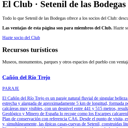
El Club ·
Setenil de las Bodegas
Todo lo que
Setenil de las Bodegas
ofrece a los socios del Club: desc
Las ventajas de esta página son para miembros del Club.
Hazte so
Hazte socio del Club
Recursos turísticos
Museos, monumentos, parques y otros espacios del pueblo con ventaja
Cañón del Río Trejo
PARAJE
El Cañón del Río Trejo es un paraje natural fluvial de singular belle
estrecha y alargada de aproximadamente 5 km de longitud, formada por
calcáreas muy visibles, con un desnivel entre 441 y 515 metros, resultad
Geológico y Minero de España lo recoge como los Escarpes calcarenític
Plan de conservación con referencia CA6. Desde el punto de visita, es
y, simultáneamente, las típicas casas-cuevas de Setenil, construidas l