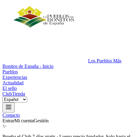
Los Pueblos Más
Bonitos de España - Inicio
Pueblos
Experiencias
Actualidad
El sello
Club
Tienda
Contacto
Entrar
Mi cuenta
Gestión
✨
Prueba el Club 7 días gratis
·
Luego precio fundador. Solo hasta el