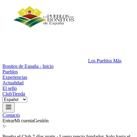
Los Pueblos Más
Bonitos de España - Inicio
Pueblos
Experiencias
Actualidad
El sello
Club
Tienda
Contacto
Entrar
Mi cuenta
Gestión
✨
Prueba el Club 7 días gratis
·
Luego precio fundador. Solo hasta el