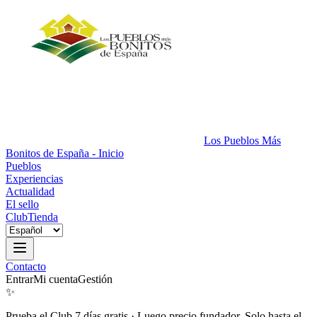
Los Pueblos Más
Bonitos de España - Inicio
Pueblos
Experiencias
Actualidad
El sello
Club
Tienda
Contacto
Entrar
Mi cuenta
Gestión
✨
Prueba el Club 7 días gratis
·
Luego precio fundador. Solo hasta el