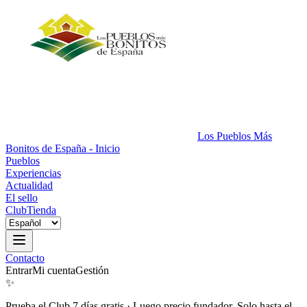
Los Pueblos Más
Bonitos de España - Inicio
Pueblos
Experiencias
Actualidad
El sello
Club
Tienda
Contacto
Entrar
Mi cuenta
Gestión
✨
Prueba el Club 7 días gratis
·
Luego precio fundador. Solo hasta el