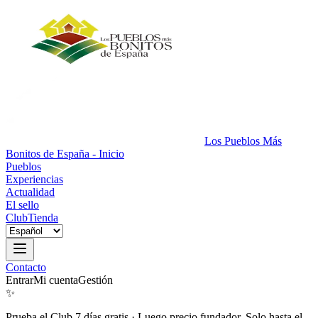
Los Pueblos Más
Bonitos de España - Inicio
Pueblos
Experiencias
Actualidad
El sello
Club
Tienda
Contacto
Entrar
Mi cuenta
Gestión
✨
Prueba el Club 7 días gratis
·
Luego precio fundador. Solo hasta el