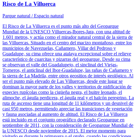
Risco de La Villuerca
Parque natural / Espacio natural
El Risco de La Villuerca es el punto más alto del Geoparque
Mundial de la UNESCO Villuercas-Ibores-Jara, con una altitud de
1.601 metros, y actúa como el mirador natural central de la sierra de
las Villuercas. Situado en el centro del macizo montañoso, entre los
municipios de Navezuelas, Cañamero, Villar del Pedroso y
Guadalupe, su cima ofrece una atalaya excepcional sobre el relieve
característico de cuarcitas y pizarras del geoparque. Desde su cima
se observan el valle del Guadalupejo, el sinclinal del Viejas-
Torneros, el anticlinal del Ibor-Guadalupe, las rañas de Cañamero y
la sierra de La Madrila, entre otros geositios de interés geológico. Al
ser el punto más elevado de Las Villuercas, desde este lugar se
dominan la mayor parte de los valles y territorios de nidificación de
especies rupícolas como la cigüeña negra, el buitre leonado, el
alimoche, el águila perdicera, el águila real y el halcón peregrino. La
ruta de ascenso tiene una longitud de 11 kilómetros y un desnivel de
casi 950 metros, permitiendo apreciar las transiciones de vegetación
y fauna asociadas al aumento de altitud. El Risco de La Villuerca
está incluido en el conjunto orográfico declarado Geoparque en
septiembre de 2011, con la consideración de Geoparque Mundial de
la UNESCO desde noviembre de 2015. El mejor momento para
visitarlo es durante la primavera o el otoño, cuando las condiciones