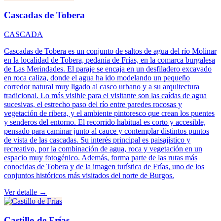
Cascadas de Tobera
CASCADA
Cascadas de Tobera es un conjunto de saltos de agua del río Molinar
en la localidad de Tobera, pedanía de Frías, en la comarca burgalesa
de Las Merindades. El paraje se encaja en un desfiladero excavado
en roca caliza, donde el agua ha ido modelando un pequeño
corredor natural muy ligado al casco urbano y a su arquitectura
tradicional. Lo más visible para el visitante son las caídas de agua
sucesivas, el estrecho paso del río entre paredes rocosas y
vegetación de ribera, y el ambiente pintoresco que crean los puentes
y senderos del entorno. El recorrido habitual es corto y accesible,
pensado para caminar junto al cauce y contemplar distintos puntos
de vista de las cascadas. Su interés principal es paisajístico y
recreativo, por la combinación de agua, roca y vegetación en un
espacio muy fotogénico. Además, forma parte de las rutas más
conocidas de Tobera y de la imagen turística de Frías, uno de los
conjuntos históricos más visitados del norte de Burgos.
Ver detalle →
Castillo de Frías