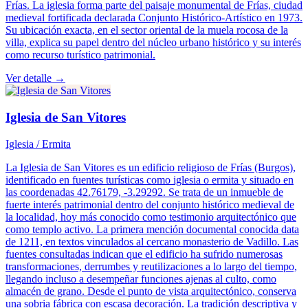
Frías. La iglesia forma parte del paisaje monumental de Frías, ciudad
medieval fortificada declarada Conjunto Histórico-Artístico en 1973.
Su ubicación exacta, en el sector oriental de la muela rocosa de la
villa, explica su papel dentro del núcleo urbano histórico y su interés
como recurso turístico patrimonial.
Ver detalle →
Iglesia de San Vitores
Iglesia / Ermita
La Iglesia de San Vitores es un edificio religioso de Frías (Burgos),
identificado en fuentes turísticas como iglesia o ermita y situado en
las coordenadas 42.76179, -3.29292. Se trata de un inmueble de
fuerte interés patrimonial dentro del conjunto histórico medieval de
la localidad, hoy más conocido como testimonio arquitectónico que
como templo activo. La primera mención documental conocida data
de 1211, en textos vinculados al cercano monasterio de Vadillo. Las
fuentes consultadas indican que el edificio ha sufrido numerosas
transformaciones, derrumbes y reutilizaciones a lo largo del tiempo,
llegando incluso a desempeñar funciones ajenas al culto, como
almacén de grano. Desde el punto de vista arquitectónico, conserva
una sobria fábrica con escasa decoración. La tradición descriptiva y