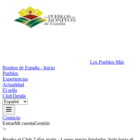
Los Pueblos Más
Bonitos de España - Inicio
Pueblos
Experiencias
Actualidad
El sello
Club
Tienda
Contacto
Entrar
Mi cuenta
Gestión
✨
Prueba el Club 7 días gratis
·
Luego precio fundador. Solo hasta el