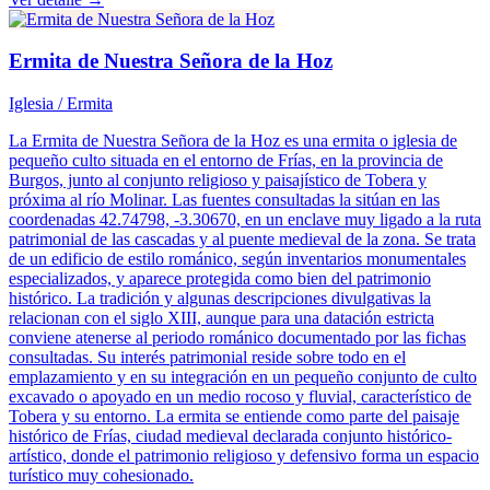
Ermita de Nuestra Señora de la Hoz
Iglesia / Ermita
La Ermita de Nuestra Señora de la Hoz es una ermita o iglesia de
pequeño culto situada en el entorno de Frías, en la provincia de
Burgos, junto al conjunto religioso y paisajístico de Tobera y
próxima al río Molinar. Las fuentes consultadas la sitúan en las
coordenadas 42.74798, -3.30670, en un enclave muy ligado a la ruta
patrimonial de las cascadas y al puente medieval de la zona. Se trata
de un edificio de estilo románico, según inventarios monumentales
especializados, y aparece protegida como bien del patrimonio
histórico. La tradición y algunas descripciones divulgativas la
relacionan con el siglo XIII, aunque para una datación estricta
conviene atenerse al periodo románico documentado por las fichas
consultadas. Su interés patrimonial reside sobre todo en el
emplazamiento y en su integración en un pequeño conjunto de culto
excavado o apoyado en un medio rocoso y fluvial, característico de
Tobera y su entorno. La ermita se entiende como parte del paisaje
histórico de Frías, ciudad medieval declarada conjunto histórico-
artístico, donde el patrimonio religioso y defensivo forma un espacio
turístico muy cohesionado.