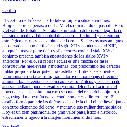
Castillo
El Castillo de Frías es una fortaleza roquera situada en Frías,
Burgos, sobre el peñasco de La Muela, dominando el paso del Ebro
y el valle de Tobalina. Se trata de un castillo defensivo integrado en
el sistema medieval de control del acceso a la ciudad y del entorno
estratégico del río y los caminos de la zona. Sus restos más antiguos
conservados datan de finales del siglo XII y comienzos del XIII,
aunque la mayor parte de lo visible corresponde al siglo XV; el
conjunto presenta también aportaciones de los siglos XVI y
anteriores. Por ello, su fábrica actual es una mezcla de fases
constructivas medievales y modernas, con predominio del carácter
militar propio de la arquitectura castellana. Entre sus elementos
patrimoniales destacados figuran la torre del homenaje, el recinto
amurallado, los ventanales con capiteles románicos y el sistema de
acceso mediante puente levadizo y portal defensivo. La torre del
homenaje se alza sobre una roca separada del resto del conjunto, un
rasgo singular que refuerza su condición de castillo roquero. El
castillo formó parte de las defensas altas de la ciudad medieval, junto
con otros elementos del cerro, y mantuvo uso militar durante siglos.
Hoy es un bien patrimonial de gran valor paisajístico e histórico,
estrechamente ligado a la imagen monumental de Frías.
Ver detalle →