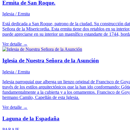
Ermita de San Roque.
Iglesia / Ermita
Está dedicada a San Roque, patrono de la ciudad. Su construcción data
Señora de la Misericordia. Esta ermita tiene dos retablos en su inter
puede apreciarse en su interior un magnífico estandarte de 1744, borda
Ver detalle →
Iglesia de Nuestra Señora de la Asunción
Iglesia / Ermita
Iglesia parroquial que alberga un lienzo original de Francisco de Goya 
través de los estilos arquitectónicos que la han ido conformando: Góti
fundamentalmente a la cubierta y a los ornamentos. Francisco de Goya 
hermano Camilo, Capellán de esta Iglesia.
Ver detalle →
Laguna de la Espadaña
PARAJE