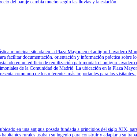
pecto del paraje cambia mucho según las lluvias y la estación.
ística municipal situada en la Plaza Mayor, en el antiguo Lavadero M
a facilitar documentación, orientación y información práctica sobre los 
talado en un edificio de reutilización patrimonial: el antiguo lavadero 
rimoniales de la Comunidad de Madrid. La ubicación en la Plaza Mayor la
 presenta como uno de los referentes más importantes para los visitantes, 
ubicado en una antigua posada fundada a principios del siglo XIX, para
abitantes rurales usaban su ingenio para construir y adaptar a su traba