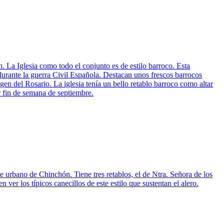
. La Iglesia como todo el conjunto es de estilo barroco. Esta
 durante la guerra Civil Española. Destacan unos frescos barrocos
gen del Rosario. La iglesia tenía un bello retablo barroco como altar
r fin de semana de septiembre.
e urbano de Chinchón. Tiene tres retablos, el de Ntra. Señora de los
er los típicos canecillos de este estilo que sustentan el alero.