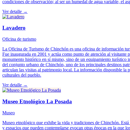
condiciones de observación; al ser un humedal de agua variable, el as
Ver detalle →
Lavadero
Oficina de turismo
La Oficina de Turismo de Chinchón es una oficina de información tur
Fue inaugurada en 2001 y actúa como punto de atención al visitante par
monumento histórico en sí mismo, sino de un equipamiento turístico ins
del conjunto urbano de Chinchón, uno de los principales destinos pat
articulan las visitas al patrimonio local. La información disponible la
culturales del pueblo.
Ver detalle →
Museo Etnológico La Posada
Museo
Museo etnológico que exhibe la vida y tradiciones de Chinchón. Está 
y espacios que pueden contemplarse evocan otras épocas en la que los h