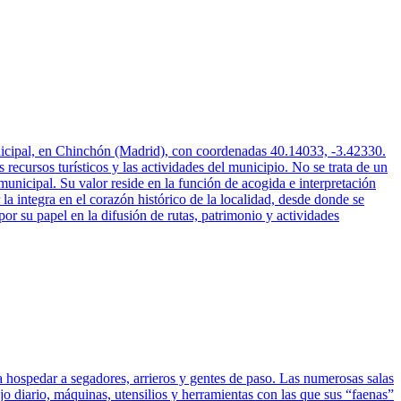
unicipal, en Chinchón (Madrid), con coordenadas 40.14033, -3.42330.
recursos turísticos y las actividades del municipio. No se trata de un
municipal. Su valor reside en la función de acogida e interpretación
 integra en el corazón histórico de la localidad, desde donde se
por su papel en la difusión de rutas, patrimonio y actividades
 hospedar a segadores, arrieros y gentes de paso. Las numerosas salas
jo diario, máquinas, utensilios y herramientas con las que sus “faenas”