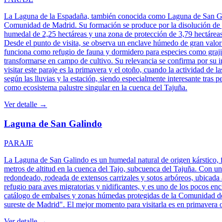
La Laguna de la Espadaña, también conocida como Laguna de San Galin
Comunidad de Madrid. Su formación se produce por la disolución de y
humedal de 2,25 hectáreas y una zona de protección de 3,79 hectáreas, 
Desde el punto de visita, se observa un enclave húmedo de gran valor 
funciona como refugio de fauna y dormidero para especies como grajill
transformarse en campo de cultivo. Su relevancia se confirma por su
visitar este paraje es la primavera y el otoño, cuando la actividad de
según las lluvias y la estación, siendo especialmente interesante tras 
como ecosistema palustre singular en la cuenca del Tajuña.
Ver detalle →
Laguna de San Galindo
PARAJE
La Laguna de San Galindo es un humedal natural de origen kárstico, 
metros de altitud en la cuenca del Tajo, subcuenca del Tajuña. Con un
redondeado, rodeada de extensos carrizales y sotos arbóreos, ubicada 
refugio para aves migratorias y nidificantes, y es uno de los pocos 
catálogo de embalses y zonas húmedas protegidas de la Comunidad d
sureste de Madrid". El mejor momento para visitarla es en primavera o
Ver detalle →