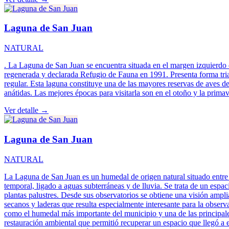
Laguna de San Juan
NATURAL
. La Laguna de San Juan se encuentra situada en el margen izquierdo de
regenerada y declarada Refugio de Fauna en 1991. Presenta forma trian
regular. Esta laguna constituye una de las mayores reservas de aves de
anátidas. Las mejores épocas para visitarla son en el otoño y la prim
Ver detalle →
Laguna de San Juan
NATURAL
La Laguna de San Juan es un humedal de origen natural situado entre Ch
temporal, ligado a aguas subterráneas y de lluvia. Se trata de un esp
plantas palustres. Desde sus observatorios se obtiene una visión amplia
secanos y laderas que resulta especialmente interesante para la obser
como el humedal más importante del municipio y una de las principales
restauración ambiental que permitió recuperar un espacio que llegó a 