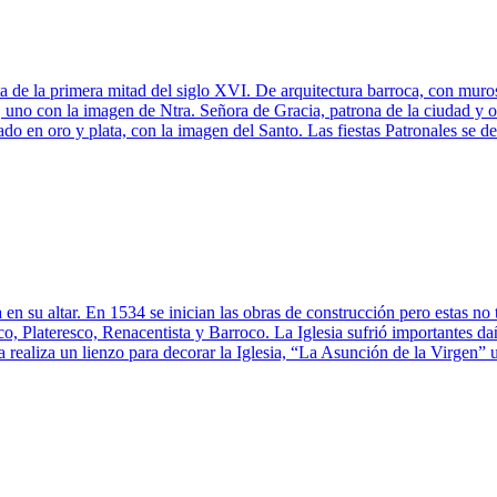
 de la primera mitad del siglo XVI. De arquitectura barroca, con muros
ior, uno con la imagen de Ntra. Señora de Gracia, patrona de la ciudad
do en oro y plata, con la imagen del Santo. Las fiestas Patronales se de
en su altar. En 1534 se inician las obras de construcción pero estas no 
co, Plateresco, Renacentista y Barroco. La Iglesia sufrió importantes d
realiza un lienzo para decorar la Iglesia, “La Asunción de la Virgen” u