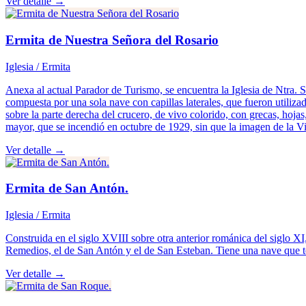
Ver detalle →
Ermita de Nuestra Señora del Rosario
Iglesia / Ermita
Anexa al actual Parador de Turismo, se encuentra la Iglesia de Ntra. S
compuesta por una sola nave con capillas laterales, que fueron utiliz
sobre la parte derecha del crucero, de vivo colorido, con grecas, hoja
mayor, que se incendió en octubre de 1929, sin que la imagen de la Vi
Ver detalle →
Ermita de San Antón.
Iglesia / Ermita
Construida en el siglo XVIII sobre otra anterior románica del siglo XI
Remedios, el de San Antón y el de San Esteban. Tiene una nave que term
Ver detalle →