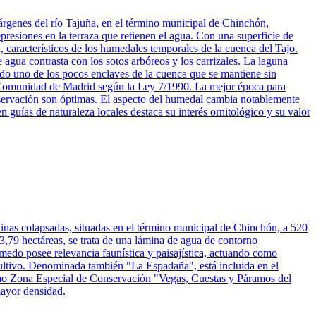
rgenes del río Tajuña, en el término municipal de Chinchón,
esiones en la terraza que retienen el agua. Con una superficie de
, característicos de los humedales temporales de la cuenca del Tajo.
agua contrasta con los sotos arbóreos y los carrizales. La laguna
ndo uno de los pocos enclaves de la cuenca que se mantiene sin
la Comunidad de Madrid según la Ley 7/1990. La mejor época para
 observación son óptimas. El aspecto del humedal cambia notablemente
n guías de naturaleza locales destaca su interés ornitológico y su valor
inas colapsadas, situadas en el término municipal de Chinchón, a 520
3,79 hectáreas, se trata de una lámina de agua de contorno
medo posee relevancia faunística y paisajística, actuando como
cultivo. Denominada también "La Espadaña", está incluida en el
mo Zona Especial de Conservación "Vegas, Cuestas y Páramos del
mayor densidad.