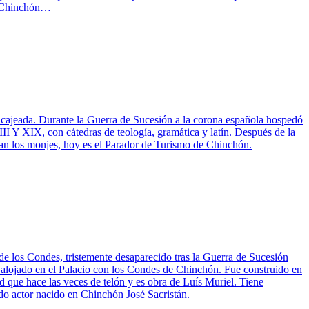
de Chinchón…
 cajeada. Durante la Guerra de Sucesión a la corona española hospedó
II Y XIX, con cátedras de teología, gramática y latín. Después de la
ban los monjes, hoy es el Parador de Turismo de Chinchón.
 de los Condes, tristemente desaparecido tras la Guerra de Sucesión
 alojado en el Palacio con los Condes de Chinchón. Fue construido en
ad que hace las veces de telón y es obra de Luís Muriel. Tiene
ido actor nacido en Chinchón José Sacristán.