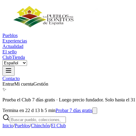
Pueblos
Experiencias
Actualidad
El sello
Club
Tienda
Contacto
Entrar
Mi cuenta
Gestión
✨
Prueba el Club 7 días gratis
·
Luego precio fundador. Solo hasta el 31
Termina en 22 d 13 h 5 min
Probar 7 días gratis
Inicio
/
Pueblos
/
Chinchón
/
El Club