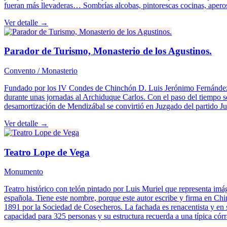
fueran más llevaderas… Sombrías alcobas, pintorescas cocinas, apero
Ver detalle →
Parador de Turismo, Monasterio de los Agustinos.
Convento / Monasterio
Fundado por los IV Condes de Chinchón D. Luis Jerónimo Fernández de
durante unas jornadas al Archiduque Carlos. Con el paso del tiempo se
desamortización de Mendizábal se convirtió en Juzgado del partido Ju
Ver detalle →
Teatro Lope de Vega
Monumento
Teatro histórico con telón pintado por Luis Muriel que representa imág
española. Tiene este nombre, porque este autor escribe y firma en Ch
1891 por la Sociedad de Cosecheros. La fachada es renacentista y en su
capacidad para 325 personas y su estructura recuerda a una típica cór