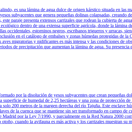
do, es una lámina de agua dulce de origen kárstico situada en las má
esos subyacentes que genera pequeñas dolinas colapsadas, creando depr
este paraje presenta extensos carrizales que rodean la cubierta de agua
ecológico dentro de una extensa superficie agrícola, donde la lámina de 
as occidentales, estorninos negros, escribanos trigueros y urracas, sie
 inclusión en el catálogo de embalses y zonas húmedas protegidas de 
 las aves migratorias y nidificantes es más intensa y las condiciones de
periodos de precipitación que aumentan la lámina de agua. Su presencia e
formado por la disolución de yesos subyacentes que crean pequeñas dol
a superficie de humedal de 2,25 hectáreas y una zona de protección de 
a solo 200 metros de la margen derecha del río Tajuña. Este enclave hú
enclaves de la cuenca que se mantiene sin ser transformado en campo de 
e Madrid por la Ley 7/1990, y parcialmente en la Red Natura 2000 co
 otoño, cuando la avifauna es más activa y los carrizales muestran su 