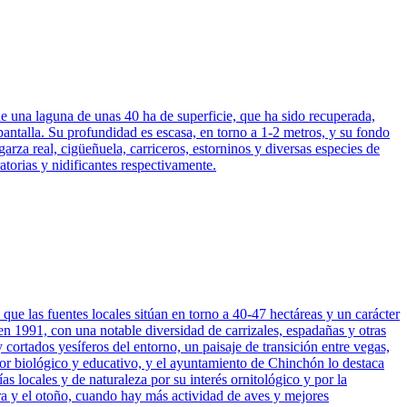
 de una laguna de unas 40 ha de superficie, que ha sido recuperada,
antalla. Su profundidad es escasa, en torno a 1-2 metros, y su fondo
rza real, cigüeñuela, carriceros, estorninos y diversas especies de
torias y nidificantes respectivamente.
que las fuentes locales sitúan en torno a 40-47 hectáreas y un carácter
n 1991, con una notable diversidad de carrizales, espadañas y otras
y cortados yesíferos del entorno, un paisaje de transición entre vegas,
alor biológico y educativo, y el ayuntamiento de Chinchón lo destaca
 locales y de naturaleza por su interés ornitológico y por la
era y el otoño, cuando hay más actividad de aves y mejores