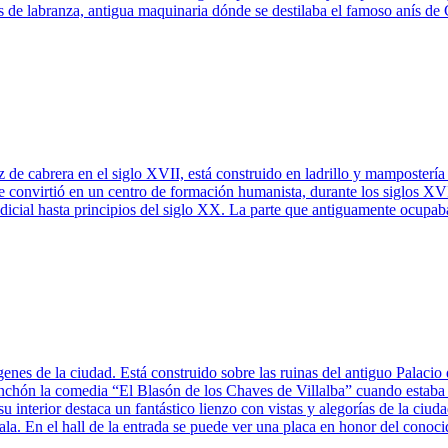
s de labranza, antigua maquinaria dónde se destilaba el famoso anís 
 cabrera en el siglo XVII, está construido en ladrillo y mampostería
 convirtió en un centro de formación humanista, durante los siglos XVI
dicial hasta principios del siglo XX. La parte que antiguamente ocupa
enes de la ciudad. Está construido sobre las ruinas del antiguo Palacio
inchón la comedia “El Blasón de los Chaves de Villalba” cuando estaba
 interior destaca un fantástico lienzo con vistas y alegorías de la ciud
rala. En el hall de la entrada se puede ver una placa en honor del conoc