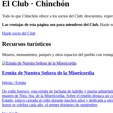
El Club ·
Chinchón
Todo lo que
Chinchón
ofrece a los socios del Club: descuentos, exper
Las ventajas de esta página son para miembros del Club.
Hazte so
Hazte socio del Club
Recursos turísticos
Museos, monumentos, parques y otros espacios del pueblo con ventaja
Ermita de Nuestra Señora de la Misericordia
Iglesia / Ermita
De estilo barroco, esta ermita de fachada de ladrillo y puerta adintelad
imagen de Ntra. Sra. de la Misericordia. Sobre el retablo destaca un c
Estado, estuvo cerrada al culto durante muchos años y dedicada a otro
honor se celebra cada año, el primer domingo de septiembre