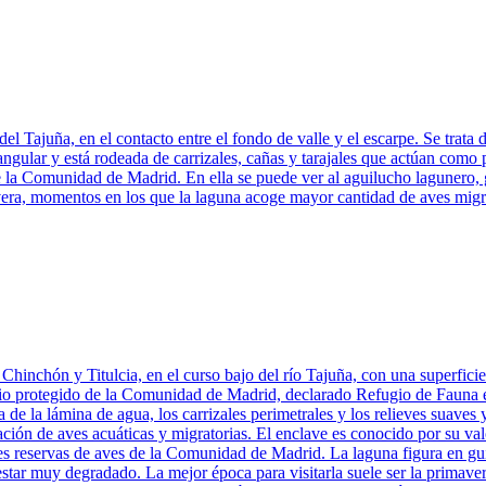
l Tajuña, en el contacto entre el fondo de valle y el escarpe. Se trata
gular y está rodeada de carrizales, cañas y tarajales que actúan como p
 la Comunidad de Madrid. En ella se puede ver al aguilucho lagunero, ga
avera, momentos en los que la laguna acoge mayor cantidad de aves migra
inchón y Titulcia, en el curso bajo del río Tajuña, con una superficie 
acio protegido de la Comunidad de Madrid, declarado Refugio de Fauna e
 de la lámina de agua, los carrizales perimetrales y los relieves suaves 
vación de aves acuáticas y migratorias. El enclave es conocido por su v
 reservas de aves de la Comunidad de Madrid. La laguna figura en guías
estar muy degradado. La mejor época para visitarla suele ser la primav