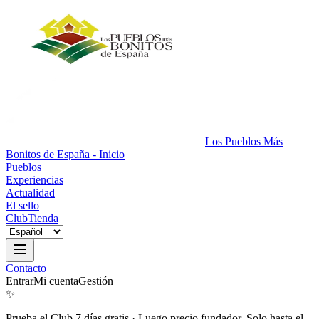
Los Pueblos Más
Bonitos de España - Inicio
Pueblos
Experiencias
Actualidad
El sello
Club
Tienda
Contacto
Entrar
Mi cuenta
Gestión
✨
Prueba el Club 7 días gratis
·
Luego precio fundador. Solo hasta el