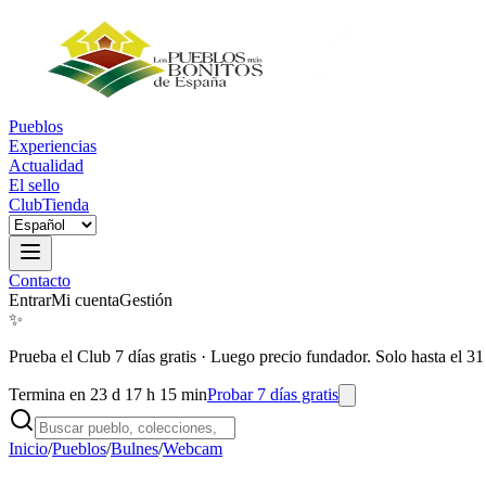
Pueblos
Experiencias
Actualidad
El sello
Club
Tienda
Contacto
Entrar
Mi cuenta
Gestión
✨
Prueba el Club 7 días gratis
·
Luego precio fundador. Solo hasta el 31
Termina en 23 d 17 h 15 min
Probar 7 días gratis
Inicio
/
Pueblos
/
Bulnes
/
Webcam