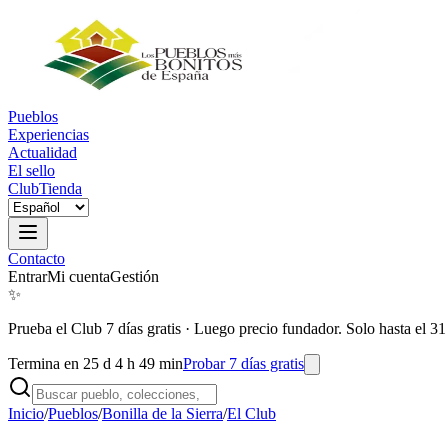
Pueblos
Experiencias
Actualidad
El sello
Club
Tienda
Contacto
Entrar
Mi cuenta
Gestión
✨
Prueba el Club 7 días gratis
·
Luego precio fundador. Solo hasta el 31
Termina en 25 d 4 h 49 min
Probar 7 días gratis
Inicio
/
Pueblos
/
Bonilla de la Sierra
/
El Club