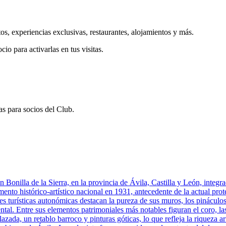
os, experiencias exclusivas, restaurantes, alojamientos y más.
cio para activarlas en tus visitas.
s para socios del Club.
Bonilla de la Sierra, en la provincia de Ávila, Castilla y León, integrad
to histórico-artístico nacional en 1931, antecedente de la actual prote
tes turísticas autonómicas destacan la pureza de sus muros, los pináculo
tal. Entre sus elementos patrimoniales más notables figuran el coro, la
da, un retablo barroco y pinturas góticas, lo que refleja la riqueza artí