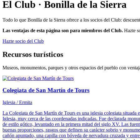
El Club ·
Bonilla de la Sierra
Todo lo que
Bonilla de la Sierra
ofrece a los socios del Club: descuent
Las ventajas de esta página son para miembros del Club.
Hazte so
Hazte socio del Club
Recursos turísticos
Museos, monumentos, parques y otros espacios del pueblo con ventaja
Colegiata de San Martín de Tours
Iglesia / Ermita
La Colegiata de San Martín de Tours es una iglesia colegiata situada en 
Iglesia, muy cerca de las coordenadas indicadas. Fue declarada monumen
de estilo gótico, levantado en la primera mitad del siglo XV. Las fuen
buenas proporciones, rasgos que definen su carácter sobrio y monumen
cañón apuntado, una capilla con bóveda de nervadura cruzada y entrelaza