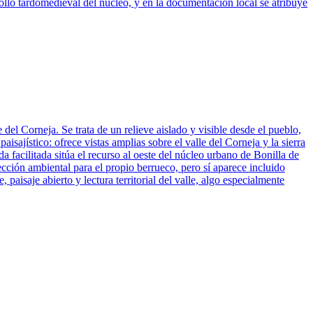
rrollo tardomedieval del núcleo, y en la documentación local se atribuye
 del Corneja. Se trata de un relieve aislado y visible desde el pueblo,
isajístico: ofrece vistas amplias sobre el valle del Corneja y la sierra
 facilitada sitúa el recurso al oeste del núcleo urbano de Bonilla de
ección ambiental para el propio berrueco, pero sí aparece incluido
paisaje abierto y lectura territorial del valle, algo especialmente