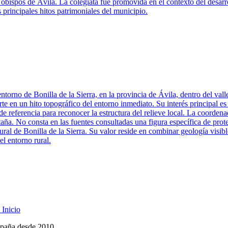
los obispos de Ávila. La colegiata fue promovida en el contexto del desa
 principales hitos patrimoniales del municipio.
torno de Bonilla de la Sierra, en la provincia de Ávila, dentro del valle
e en un hito topográfico del entorno inmediato. Su interés principal es pa
referencia para reconocer la estructura del relieve local. La coordenada
aña. No consta en las fuentes consultadas una figura específica de prot
l de Bonilla de la Sierra. Su valor reside en combinar geología visible, 
el entorno rural.
Inicio
spaña desde 2010.