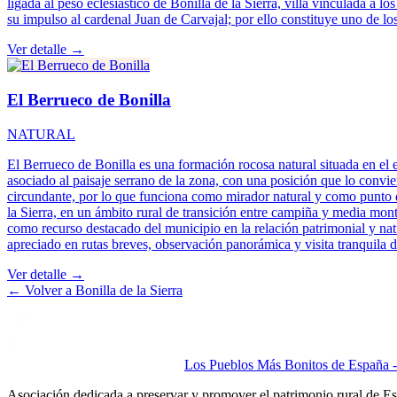
ligada al peso eclesiástico de Bonilla de la Sierra, villa vinculada a 
su impulso al cardenal Juan de Carvajal; por ello constituye uno de los
Ver detalle →
El Berrueco de Bonilla
NATURAL
El Berrueco de Bonilla es una formación rocosa natural situada en el en
asociado al paisaje serrano de la zona, con una posición que lo conviert
circundante, por lo que funciona como mirador natural y como punto de 
la Sierra, en un ámbito rural de transición entre campiña y media mont
como recurso destacado del municipio en la relación patrimonial y natura
apreciado en rutas breves, observación panorámica y visita tranquila d
Ver detalle →
← Volver a
Bonilla de la Sierra
Los Pueblos Más Bonitos de España - 
Asociación dedicada a preservar y promover el patrimonio rural de E