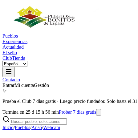
Pueblos
Experiencias
Actualidad
El sello
Club
Tienda
Contacto
Entrar
Mi cuenta
Gestión
✨
Prueba el Club 7 días gratis
·
Luego precio fundador. Solo hasta el 31
Termina en 25 d 15 h 56 min
Probar 7 días gratis
Inicio
/
Pueblos
/
Ansó
/
Webcam