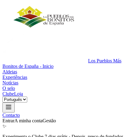
Los Pueblos Más
Bonitos de España - Inicio
Aldeias
Experiências
Notícias
O selo
Clube
Loja
Contacto
Entrar
A minha conta
Gestão
✨
Experimenta o Clube 7 dias grátis
·
Depois, preço de fundador.