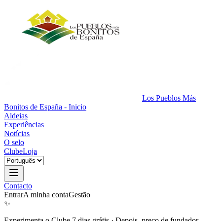
Los Pueblos Más
Bonitos de España - Inicio
Aldeias
Experiências
Notícias
O selo
Clube
Loja
Contacto
Entrar
A minha conta
Gestão
✨
Experimenta o Clube 7 dias grátis
·
Depois, preço de fundador.