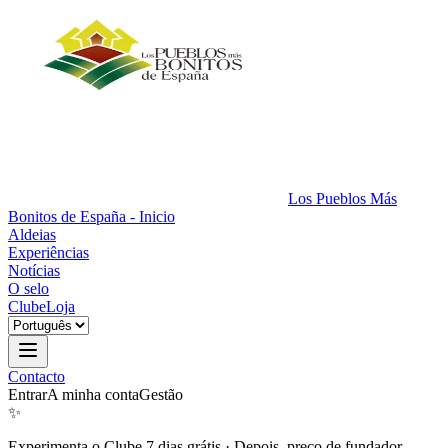
Los Pueblos Más
Bonitos de España - Inicio
Aldeias
Experiências
Notícias
O selo
Clube
Loja
Contacto
Entrar
A minha conta
Gestão
✨
Experimenta o Clube 7 dias grátis
·
Depois, preço de fundador.