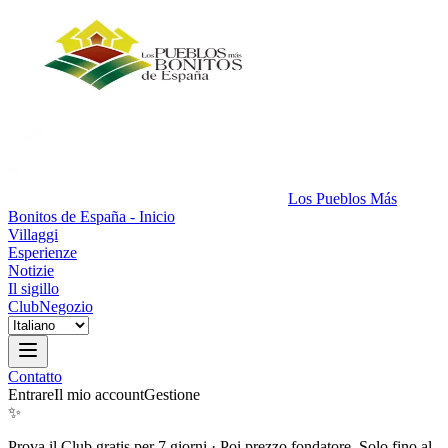
Los Pueblos Más
Bonitos de España - Inicio
Villaggi
Esperienze
Notizie
Il sigillo
Club
Negozio
Contatto
Entrare
Il mio account
Gestione
✨
Prova il Club gratis per 7 giorni
·
Poi prezzo fondatore. Solo fino al