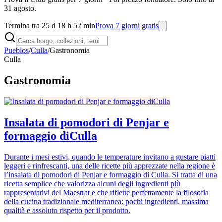
31 agosto.
Termina tra 25 d 18 h 52 min
Prova 7 giorni gratis
Pueblos
/
Culla
/
Gastronomia
Culla
Gastronomia
Insalata di pomodori di Penjar e
formaggio diCulla
Durante i mesi estivi, quando le temperature invitano a gustare piatti
leggeri e rinfrescanti, una delle ricette più apprezzate nella regione è
l’insalata di pomodori di Penjar e formaggio di Culla. Si tratta di una
ricetta semplice che valorizza alcuni degli ingredienti più
rappresentativi del Maestrat e che riflette perfettamente la filosofia
della cucina tradizionale mediterranea: pochi ingredienti, massima
qualità e assoluto rispetto per il prodotto.